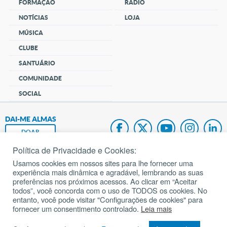
FORMAÇÃO
RÁDIO
NOTÍCIAS
LOJA
MÚSICA
CLUBE
SANTUÁRIO
COMUNIDADE
SOCIAL
DAI-ME ALMAS
DOAR
Política de Privacidade e Cookies:
Fundação João Paulo II
Usamos cookies em nossos sites para lhe fornecer uma
experiência mais dinâmica e agradável, lembrando as suas
Pedido de Oração
preferências nos próximos acessos. Ao clicar em “Aceitar
todos”, você concorda com o uso de TODOS os cookies. No
Mapa do site
entanto, você pode visitar "Configurações de cookies" para
fornecer um consentimento controlado.
Leia mais
Internacional