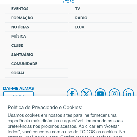
↑ TOPO
EVENTOS
TV
FORMAÇÃO
RÁDIO
NOTÍCIAS
LOJA
MÚSICA
CLUBE
SANTUÁRIO
COMUNIDADE
SOCIAL
DAI-ME ALMAS
DOAR
Política de Privacidade e Cookies:
Fundação João Paulo II
Usamos cookies em nossos sites para lhe fornecer uma
experiência mais dinâmica e agradável, lembrando as suas
Pedido de Oração
preferências nos próximos acessos. Ao clicar em “Aceitar
todos”, você concorda com o uso de TODOS os cookies. No
Mapa do site
entanto, você pode visitar "Configurações de cookies" para