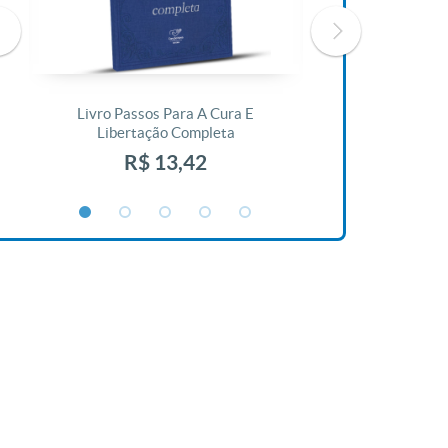
Livro Passos Para A Cura E
Livro A Bíblia N
Libertação Completa
R$ 1
R$ 13,42