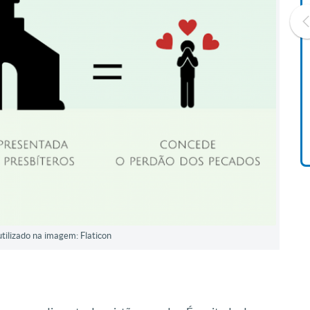
Livro O Padre: A História De
Vida De Jonas Abib
R$ 42,41
utilizado na imagem: Flaticon