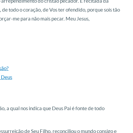
 arrependimento do cristão pecador. É recitada da
de todo o coração, de Vos ter ofendido, porque sois tão
orçar-me para não mais pecar. Meu Jesus,
são?
m Deus
ção, a qual nos indica que Deus Pai é fonte de todo
essurreição de Seu Filho, reconciliou o mundo consigo e