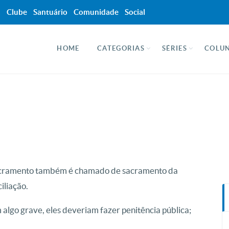
a
Clube
Santuário
Comunidade
Social
HOME
CATEGORIAS
SÉRIES
COLUN
acramento também é chamado de sacramento da
iliação.
 algo grave, eles deveriam fazer penitência pública;