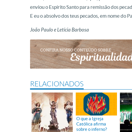
enviou o Espírito Santo para remissão dos pecado
E eu o absolvo dos teus pecados, em nome do Pai 
João Paulo e Letícia Barbosa
RELACIONADOS
O que a Igreja
Católica afirma
sobre o inferno?