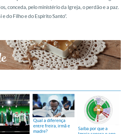
s, conceda, pelo ministério da Igreja, o perdão e a paz.
e do Filho e do Espírito Santo”.
Qual a diferença
entre freira, irmã e
Saiba por que a
madre?
Igreja separa o ano