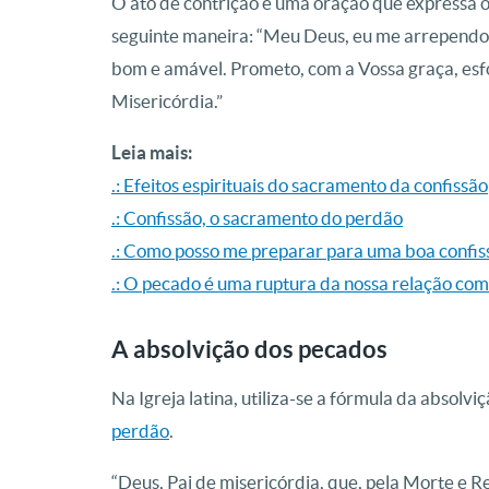
O ato de contrição é uma oração que expressa o
seguinte maneira: “Meu Deus, eu me arrependo, 
bom e amável. Prometo, com a Vossa graça, esf
Misericórdia.”
Leia mais:
.: Efeitos espirituais do sacramento da confissão
.: Confissão, o sacramento do perdão
.: Como posso me preparar para uma boa confis
.: O pecado é uma ruptura da nossa relação co
A absolvição dos pecados
Na Igreja latina, utiliza-se a fórmula da absolvi
perdão
.
“Deus, Pai de misericórdia, que, pela Morte e R