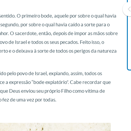
ntido. O primeiro bode, aquele por sobre o qual havia
O segundo, por sobre o qual havia caído a sorte para o
nhor. O sacerdote, então, depois de impor as mãos sobre
Livro O Padre: A História De
Vida De Jonas Abib
vo de Israel e todos os seus pecados. Feito isso, o
R$ 42,41
rto e o deixava à sorte de todos os perigos da natureza
o pelo povo de Israel, expiando, assim, todos os
ce a expressão “bode expiatório”. Cabe recordar que
z que Deus enviou seu próprio Filho como vítima de
o fez de uma vez por todas.