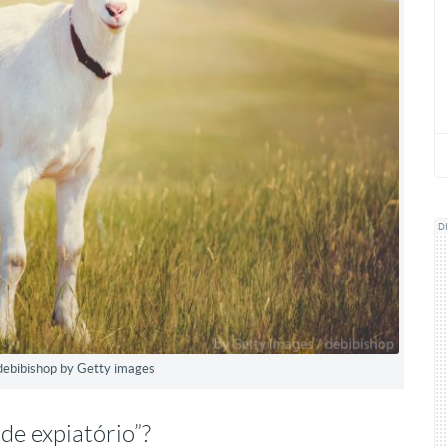
D
: debibishop by Getty images
de expiatório”?