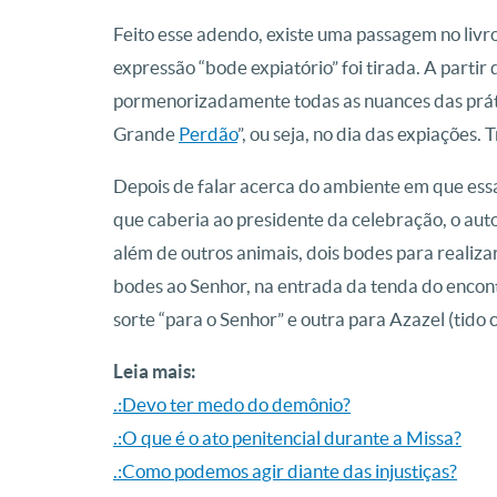
Feito esse adendo, existe uma passagem no livro
expressão “bode expiatório” foi tirada. A partir
pormenorizadamente todas as nuances das prátic
Grande
Perdão
”, ou seja, no dia das expiações
Depois de falar acerca do ambiente em que essa 
que caberia ao presidente da celebração, o aut
além de outros animais, dois bodes para realizar 
bodes ao Senhor, na entrada da tenda do encontr
sorte “para o Senhor” e outra para Azazel (tid
Leia mais:
.:Devo ter medo do demônio?
.:O que é o ato penitencial durante a Missa?
.:Como podemos agir diante das injustiças?