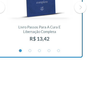
Livro Passos Para A Cura E
Livro A Bíblia N
Libertação Completa
R$ 1
R$ 13,42