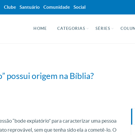
a
Clube
Santuário
Comunidade
Social
HOME
CATEGORIAS
SÉRIES
COLUN
” possui origem na Bíblia?
ssão “bode expiatório” para caracterizar uma pessoa
to reprovável, sem que tenha sido ela a cometê-lo. O