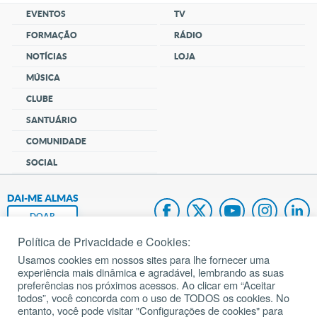
EVENTOS
TV
FORMAÇÃO
RÁDIO
NOTÍCIAS
LOJA
MÚSICA
CLUBE
SANTUÁRIO
COMUNIDADE
SOCIAL
DAI-ME ALMAS
DOAR
Política de Privacidade e Cookies:
Fundação João Paulo II
Usamos cookies em nossos sites para lhe fornecer uma
experiência mais dinâmica e agradável, lembrando as suas
Pedido de Oração
preferências nos próximos acessos. Ao clicar em “Aceitar
todos”, você concorda com o uso de TODOS os cookies. No
Mapa do site
entanto, você pode visitar "Configurações de cookies" para