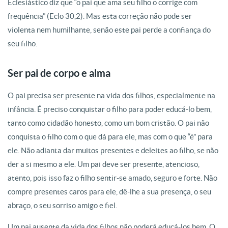
Eclesiástico diz que “o pai que ama seu filho o corrige com
frequência” (Eclo 30,2). Mas esta correção não pode ser
violenta nem humilhante, senão este pai perde a confiança do
seu filho.
Ser pai de corpo e alma
O pai precisa ser presente na vida dos filhos, especialmente na
infância. É preciso conquistar o filho para poder educá-lo bem,
tanto como cidadão honesto, como um bom cristão. O pai não
conquista o filho com o que dá para ele, mas com o que “é” para
ele. Não adianta dar muitos presentes e deleites ao filho, se não
der a si mesmo a ele. Um pai deve ser presente, atencioso,
atento, pois isso faz o filho sentir-se amado, seguro e forte. Não
compre presentes caros para ele, dê-lhe a sua presença, o seu
abraço, o seu sorriso amigo e fiel.
Um pai ausente da vida dos filhos não poderá educá-los bem. O