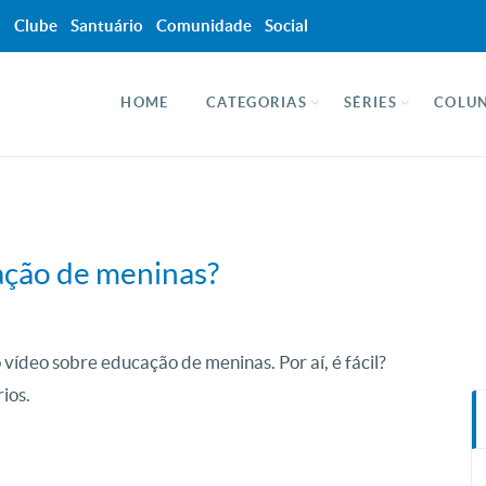
a
Clube
Santuário
Comunidade
Social
HOME
CATEGORIAS
SÉRIES
COLUN
ação de meninas?
vídeo sobre educação de meninas. Por aí, é fácil?
ios.