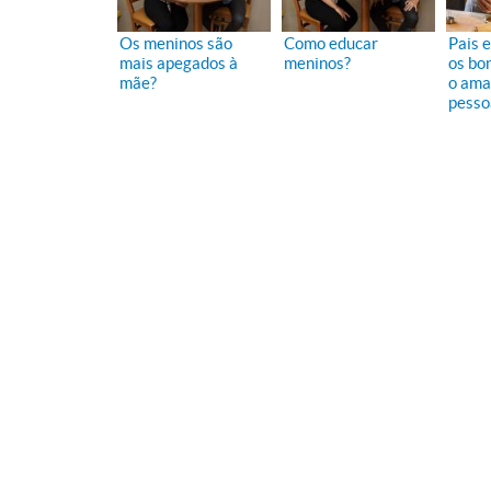
Os meninos são
Como educar
Pais e
mais apegados à
meninos?
os bo
mãe?
o ama
pesso