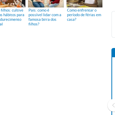
 filhos: cultive
Pais: como é
Como enfrentar o
ns hábitos para
possível lidar com a
período de férias em
durecimento
famosa birra dos
casa?
al
filhos?