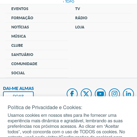
↑ TOPO
EVENTOS
TV
FORMAÇÃO
RÁDIO
NOTÍCIAS
LOJA
MÚSICA
CLUBE
SANTUÁRIO
COMUNIDADE
SOCIAL
DAI-ME ALMAS
DOAR
Política de Privacidade e Cookies:
Fundação João Paulo II
Usamos cookies em nossos sites para lhe fornecer uma
experiência mais dinâmica e agradável, lembrando as suas
Pedido de Oração
preferências nos próximos acessos. Ao clicar em “Aceitar
todos”, você concorda com o uso de TODOS os cookies. No
Mapa do site
entanto, você pode visitar "Configurações de cookies" para