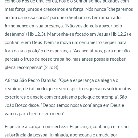
como os fios de uma corda, nós e o Senhor somos puxados com
mais força juntos e crescemos em força. Nós nunca “chegaremos
ao fim da nossa corda”, porque o Senhor nos tem amarrado
firmemente em sua presença. “Não vos deixeis abater pelo
desânimo” (Hb 12,3). Mantenha-se focado em Jesus (Hb 12,2) e
confiante em Deus. Nem se mova um centímetro sequer para
fora da sua posição de esperança. “Acautelai-vos, para que não
percais o fruto de nosso trabalho, mas antes possais receber
plena recompensa” (2 Jo 8).
Afirma São Pedro Damião: “Que a esperança da alegria o
reanime, de tal modo que o seu espírito esqueça os sofrimentos
exteriores e anseie com entusiasmo pelo que contempla”. São
João Bosco disse: “Depositemos nossa confiança em Deus e
vamos para frente sem medo”.
Esperar é alcançar com certeza. Esperança, confiança e fé são
substância da pessoa iluminada, abençoada e amada por