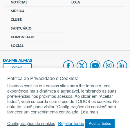
NOTÍCIAS
LOJA
MÚSICA
CLUBE
SANTUÁRIO
COMUNIDADE
SOCIAL
DAI-ME ALMAS
DOAR
Política de Privacidade e Cookies:
Fundação João Paulo II
Usamos cookies em nossos sites para lhe fornecer uma
experiência mais dinâmica e agradável, lembrando as suas
Pedido de Oração
preferências nos próximos acessos. Ao clicar em “Aceitar
todos”, você concorda com o uso de TODOS os cookies. No
Mapa do site
entanto, você pode visitar "Configurações de cookies" para
fornecer um consentimento controlado.
Leia mais
Internacional
Configurações de cookies
Rejeitar todos
Aceitar todos
© 2002 – 2026
Todos os direitos reservados.
cancaonova.com