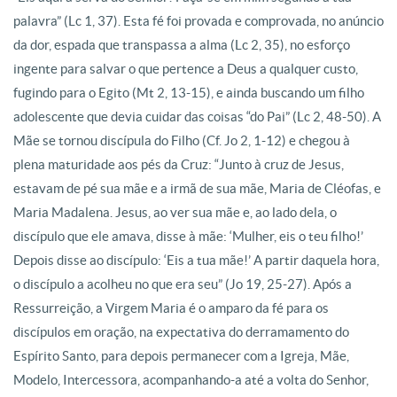
palavra” (Lc 1, 37). Esta fé foi provada e comprovada, no anúncio
da dor, espada que transpassa a alma (Lc 2, 35), no esforço
ingente para salvar o que pertence a Deus a qualquer custo,
fugindo para o Egito (Mt 2, 13-15), e ainda buscando um filho
adolescente que devia cuidar das coisas “do Pai” (Lc 2, 48-50). A
Mãe se tornou discípula do Filho (Cf. Jo 2, 1-12) e chegou à
plena maturidade aos pés da Cruz: “Junto à cruz de Jesus,
estavam de pé sua mãe e a irmã de sua mãe, Maria de Cléofas, e
Maria Madalena. Jesus, ao ver sua mãe e, ao lado dela, o
discípulo que ele amava, disse à mãe: ‘Mulher, eis o teu filho!’
Depois disse ao discípulo: ‘Eis a tua mãe!’ A partir daquela hora,
o discípulo a acolheu no que era seu” (Jo 19, 25-27). Após a
Ressurreição, a Virgem Maria é o amparo da fé para os
discípulos em oração, na expectativa do derramamento do
Espírito Santo, para depois permanecer com a Igreja, Mãe,
Modelo, Intercessora, acompanhando-a até a volta do Senhor,