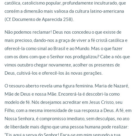
católica, catolicismo popular, profundamente inculturado, que
contém a dimensão mais valiosa da cultura latino-americana
(Cf. Documento de Aparecida 258).
Não podemos reclamar! Deus nos concedeu o que existe de
mais precioso, dando-nos a graça de viver a fé cristã católica e
oferecê-la como sinal ao Brasil e ao Mundo. Mas o que fazer
com os dons com que o Senhor nos prodigalizou? Cabe a nós que
vimos outubro chegar novamente, acolher os presentes de
Deus, cultivá-los e oferecê-los às novas gerações.
O tesouro aberto revela uma figura feminina. Maria de Nazaré,
Mãe de Deus e nossa Mãe. Encontrá-la é descobri-la como
modelo de fé. Nós desejamos acreditar em Jesus Cristo, seu
Filho, com a mesma intensidade de sua resposta a Deus. A fé, em
Nossa Senhora, é compromisso imediato, sem desculpas, no ato
de liberdade mais digno que uma pessoa humana pode realizar:
“Eis aqui a serva do Senhor! Faça-se em mim segundo a tua