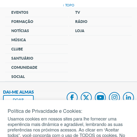
↑ TOPO
EVENTOS
TV
FORMAÇÃO
RÁDIO
NOTÍCIAS
LOJA
MÚSICA
CLUBE
SANTUÁRIO
COMUNIDADE
SOCIAL
DAI-ME ALMAS
DOAR
Política de Privacidade e Cookies:
Fundação João Paulo II
Usamos cookies em nossos sites para lhe fornecer uma
experiência mais dinâmica e agradável, lembrando as suas
Pedido de Oração
preferências nos próximos acessos. Ao clicar em “Aceitar
todos”, você concorda com o uso de TODOS os cookies. No