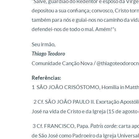
“Salve, guardião do Redentor e esposo da Virge
depositou a sua confiança; convosco, Cristo t
também para nós e guiai-nos no caminho da vida
defendei-nos de todo o mal. Amém!”
5
Seu irmão,
Thiago Teodoro
Comunidade Canção Nova /
@thiagoteodorocn
Referências:
1 SÃO JOÃO CRISÓSTOMO, Homilia in Matthae
2 Cf. SÃO JOÃO PAULO II. Exortação Apostól
José na vida de Cristo e da Igreja (15 de agosto
3 Cf.
FRANCISCO, Papa.
Patris corde
: carta ap
de São José como Padroeiro da Igreja Universal