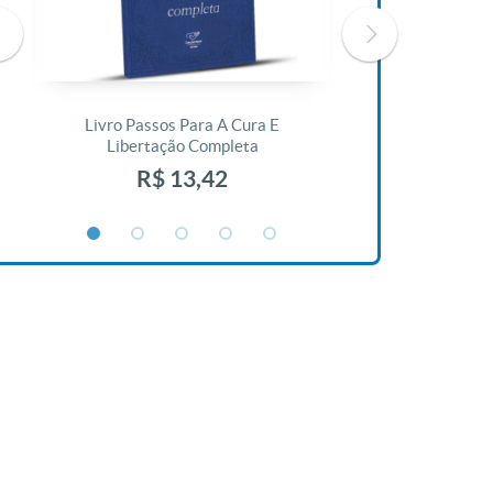
Livro Passos Para A Cura E
Livro A Bíblia N
Libertação Completa
R$ 1
R$ 13,42