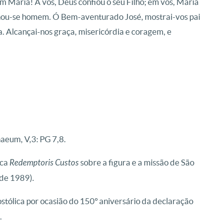
m Maria! A vós, Deus confiou o seu Filho; em vós, Maria
ornou-se homem. Ó Bem-aventurado José, mostrai-vos pai
. Alcançai-nos graça, misericórdia e coragem, e
um, V,3: PG 7,8.
ica
Redemptoris Custos
sobre a figura e a missão de São
 de 1989).
ostólica por ocasião do 150º aniversário da declaração
.