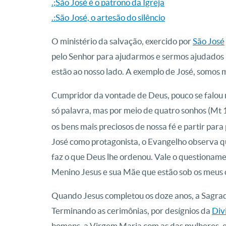
.;São José é o patrono da Igreja
.:São José, o artesão do silêncio
O ministério da salvação, exercido por
São José
pelo Senhor para ajudarmos e sermos ajudados
estão ao nosso lado. A exemplo de José, somos m
Cumpridor da vontade de Deus, pouco se falou
só palavra, mas por meio de quatro sonhos (Mt 
os bens mais preciosos de nossa fé e partir par
José como protagonista, o Evangelho observa 
faz o que Deus lhe ordenou. Vale o questioname
Menino Jesus e sua Mãe que estão sob os meu
Quando Jesus completou os doze anos, a Sagrada
Terminando as cerimônias, por desígnios da
Div
homens, a Virgem Maria com as das mulheres, e