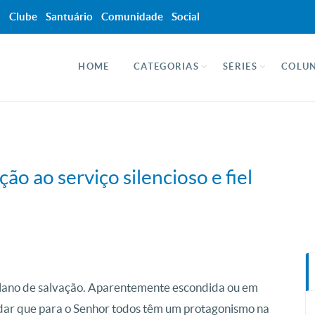
a
Clube
Santuário
Comunidade
Social
HOME
CATEGORIAS
SÉRIES
COLUN
ão ao serviço silencioso e fiel
lano de salvação.
Aparentemente escondida ou em
rdar que para o Senhor todos têm um protagonismo na