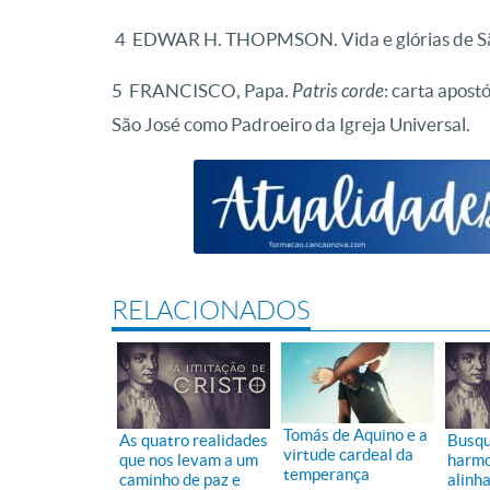
4 EDWAR H. THOPMSON. Vida e glórias de São 
5
FRANCISCO, Papa.
Patris corde
: carta apost
São José como Padroeiro da Igreja Universal.
RELACIONADOS
Tomás de Aquino e a
As quatro realidades
Busqu
virtude cardeal da
que nos levam a um
harmo
temperança
caminho de paz e
alinh