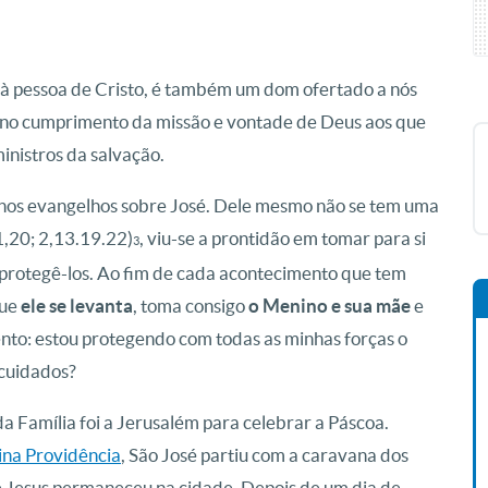
à pessoa de Cristo, é também um dom ofertado a nós
 no cumprimento da missão e vontade de Deus aos que
inistros da salvação.
 nos evangelhos sobre José. Dele mesmo não se tem uma
1,20; 2,13.19.22)
, viu-se a prontidão em tomar para si
3
a protegê-los. Ao fim de cada acontecimento que tem
que
ele se levanta
, toma consigo
o Menino e sua mãe
e
nto: estou protegendo com todas as minhas forças o
s cuidados?
 Família foi a Jerusalém para celebrar a Páscoa.
ina Providência
, São José partiu com a caravana dos
 Jesus permaneceu na cidade. Depois de um dia de