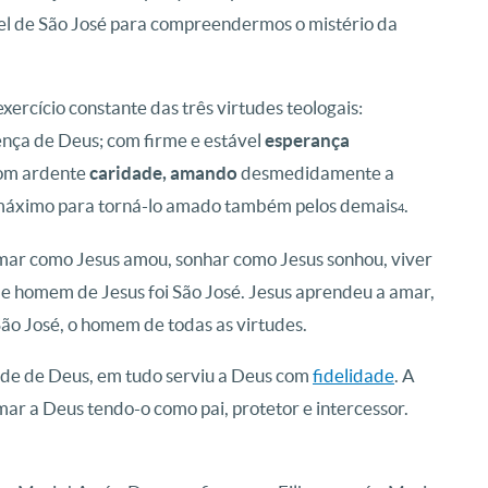
iel de São José para compreendermos o mistério da
xercício constante das três virtudes teologais:
nça de Deus; com firme e estável
esperança
com ardente
caridade, amando
desmedidamente a
máximo para torná-lo amado também pelos demais
.
4
Amar como Jesus amou, sonhar como Jesus sonhou, viver
de homem de Jesus foi São José. Jesus aprendeu a amar,
 São José, o homem de todas as virtudes.
ade de Deus, em tudo serviu a Deus com
fidelidade
. A
r a Deus tendo-o como pai, protetor e intercessor.