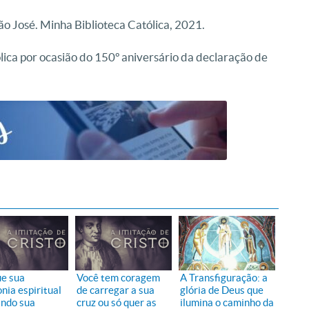
José. Minha Biblioteca Católica, 2021.
ólica por ocasião do 150º aniversário da declaração de
e sua
Você tem coragem
A Transfiguração: a
nia espiritual
de carregar a sua
glória de Deus que
ando sua
cruz ou só quer as
ilumina o caminho da