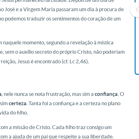
São José e a Virgem Maria passaram um dia à procura de
omo podemos traduzir os sentimentos do coração de um
Livro O Padre: A História De
Vida De Jonas Abib
m naquele momento, segundo a revelação à mística
R$ 42,41
e, sem o auxílio secreto do próprio Cristo, não poderiam
reição, Jesus é encontrado (cf. Lc 2,46).
a
, nele nunca se nota frustração, mas sim a
confiança
. O
 sim
certeza
. Tanta foi a confiança e a certeza no plano
ida do filho.
com a missão de Cristo. Cada filho traz consigo um
com a ajuda de um pai que respeite a sua liberdade.