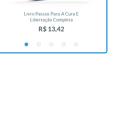
Livro Passos Para A Cura E
Livro A Bíblia N
Libertação Completa
R$ 1
R$ 13,42