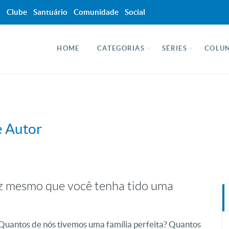
a
Clube
Santuário
Comunidade
Social
HOME
CATEGORIAS
SÉRIES
COLUN
e Autor
liz mesmo que você tenha tido uma
 Quantos de nós tivemos uma família perfeita? Quantos