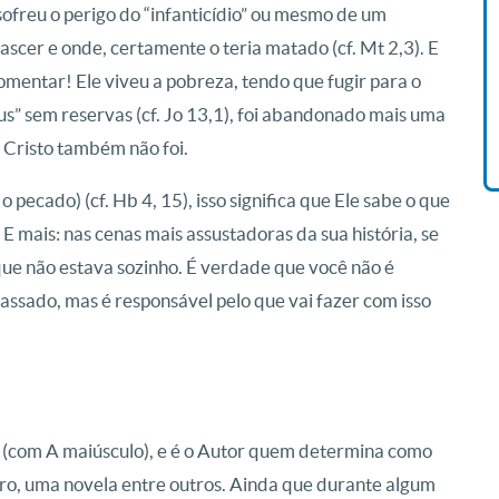
 sofreu o perigo do “infanticídio” ou mesmo de um
nascer e onde, certamente o teria matado (cf. Mt 2,3). E
Livro O Padre: A História De
Vida De Jonas Abib
mentar! Ele viveu a pobreza, tendo que fugir para o
R$ 42,41
eus” sem reservas (cf. Jo 13,1), foi abandonado mais uma
de Cristo também não foi.
pecado) (cf. Hb 4, 15), isso significa que Ele sabe o que
. E mais: nas cenas mais assustadoras da sua história, se
que não estava sozinho. É verdade que você não é
assado, mas é responsável pelo que vai fazer com isso
r (com A maiúsculo), e é o Autor quem determina como
tro, uma novela entre outros. Ainda que durante algum