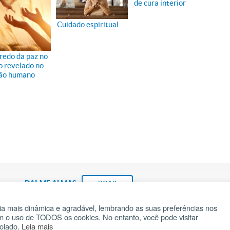
de cura interior
Cuidado espiritual
redo da paz no
 revelado no
ão humano
DAI-ME ALMAS
DOAR
a mais dinâmica e agradável, lembrando as suas preferências nos
om o uso de TODOS os cookies. No entanto, você pode visitar
Fundação João Paulo II
Pedido de Oração
Ma
rolado.
Leia mais