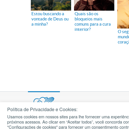
Estou buscando a
Quais são os
vontade de Deus ou
bloqueios mais
a minha?
comuns para a cura
interior?
O seg
mundo
coraç
Política de Privacidade e Cookies:
Usamos cookies em nossos sites para lhe fornecer uma experiênci
© 2002 – 2026
próximos acessos. Ao clicar em “Aceitar todos”, você concorda c
cancaonova.com
Todos os direitos reservados.
"Configurações de cookies" para fornecer um consentimento cont