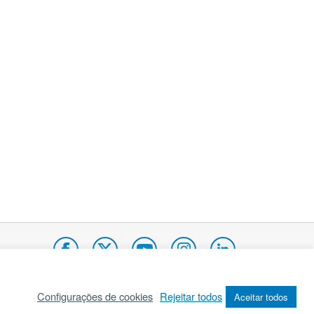
Configurações de cookies
Rejeitar todos
Aceitar todos
pa do site
Internacional