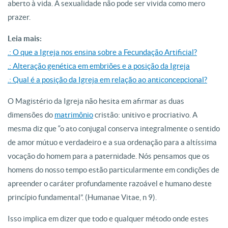
aberto à vida. A sexualidade não pode ser vivida como mero
prazer.
Leia mais:
.: O que a Igreja nos ensina sobre a Fecundação Artificial?
.: Alteração genética em embriões e a posição da Igreja
.: Qual é a posição da Igreja em relação ao anticoncepcional?
O Magistério da Igreja não hesita em afirmar as duas
dimensões do
matrimônio
cristão: unitivo e procriativo. A
mesma diz que “o ato conjugal conserva integralmente o sentido
de amor mútuo e verdadeiro e a sua ordenação para a altíssima
vocação do homem para a paternidade. Nós pensamos que os
homens do nosso tempo estão particularmente em condições de
apreender o caráter profundamente razoável e humano deste
princípio fundamental”. (Humanae Vitae, n 9).
Isso implica em dizer que todo e qualquer método onde estes