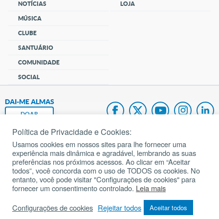
NOTÍCIAS
LOJA
MÚSICA
CLUBE
SANTUÁRIO
COMUNIDADE
SOCIAL
DAI-ME ALMAS
DOAR
Política de Privacidade e Cookies:
Fundação João Paulo II
Usamos cookies em nossos sites para lhe fornecer uma
experiência mais dinâmica e agradável, lembrando as suas
Pedido de Oração
preferências nos próximos acessos. Ao clicar em “Aceitar
todos”, você concorda com o uso de TODOS os cookies. No
Mapa do site
entanto, você pode visitar "Configurações de cookies" para
fornecer um consentimento controlado.
Leia mais
Internacional
Configurações de cookies
Rejeitar todos
Aceitar todos
© 2002 – 2026
Todos os direitos reservados.
cancaonova.com