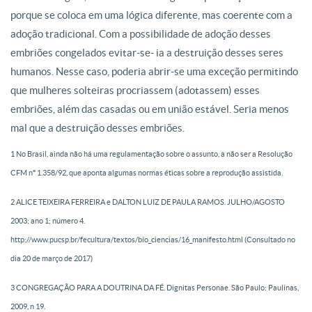
porque se coloca em uma lógica diferente, mas coerente com a
adoção tradicional. Com a possibilidade de adoção desses
embriões congelados evitar-se- ia a destruição desses seres
humanos. Nesse caso, poderia abrir-se uma exceção permitindo
que mulheres solteiras procriassem (adotassem) esses
embriões, além das casadas ou em união estável. Seria menos
mal que a destruição desses embriões.
1 No Brasil, ainda não há uma regulamentação sobre o assunto, a não ser a Resolução
CFM nº 1.358/92,
que aponta algumas normas éticas sobre a reprodução assistida.
2 ALICE TEIXEIRA FERREIRA e DALTON LUIZ DE PAULA RAMOS. JULHO/AGOSTO
2003; ano
1; número 4.
http://www.pucsp.br/fecultura/textos/bio_ciencias/16_manifesto.html (Consultado no
dia 20
de março de 2017)
3 CONGREGAÇÃO PARA A DOUTRINA DA FÉ. Dignitas Personae. São Paulo: Paulinas,
2009, n 19.