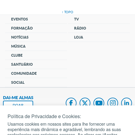
↑ TOPO
EVENTOS
TV
FORMAÇÃO
RÁDIO
NOTÍCIAS
LOJA
MÚSICA
CLUBE
SANTUÁRIO
COMUNIDADE
SOCIAL
DAI-ME ALMAS
DOAR
Política de Privacidade e Cookies:
Fundação João Paulo II
Usamos cookies em nossos sites para lhe fornecer uma
experiência mais dinâmica e agradável, lembrando as suas
Pedido de Oração
preferências nos próximos acessos. Ao clicar em “Aceitar