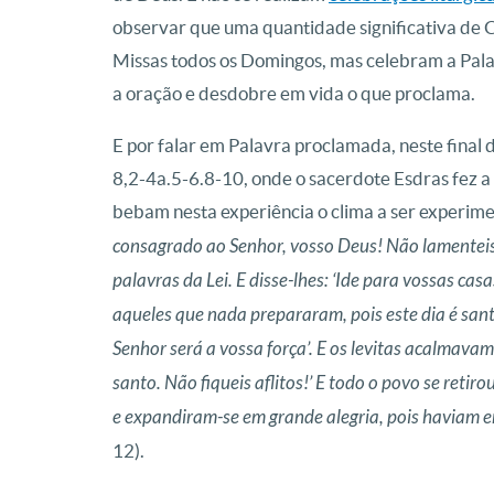
observar que uma quantidade significativa de C
Missas todos os Domingos, mas celebram a Palav
a oração e desdobre em vida o que proclama.
E por falar em Palavra proclamada, neste final 
8,2-4a.5-6.8-10, onde o sacerdote Esdras fez a 
bebam nesta experiência o clima a ser experi
consagrado ao Senhor, vosso Deus! Não lamenteis 
palavras da Lei. E disse-lhes: ‘Ide para vossas ca
aqueles que nada prepararam, pois este dia é santo
Senhor será a vossa força’. E os levitas acalmavam 
santo. Não fiqueis aflitos!’ E todo o povo se ret
e expandiram-se em grande alegria, pois haviam e
12).