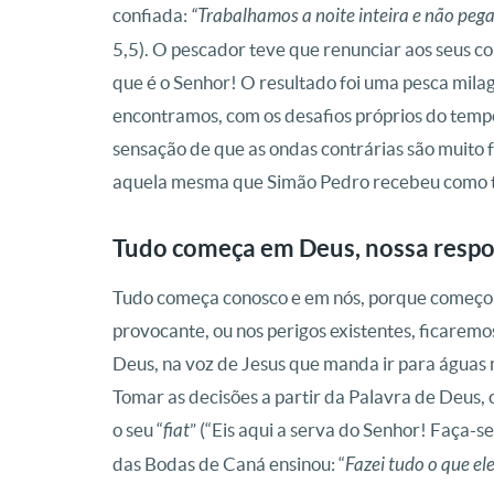
confiada:
“Trabalhamos a noite inteira e não pega
5,5). O pescador teve que renunciar aos seus c
que é o Senhor! O resultado foi uma pesca mil
encontramos, com os desafios próprios do temp
sensação de que as ondas contrárias são muito f
aquela mesma que Simão Pedro recebeu como t
Tudo começa em Deus, nossa respo
Tudo começa conosco e em nós, porque começo
provocante, ou nos perigos existentes, ficarem
Deus, na voz de Jesus que manda ir para águas
Tomar as decisões a partir da Palavra de Deus,
o seu “
fiat
” (“Eis aqui a serva do Senhor! Faça-s
das Bodas de Caná ensinou: “
Fazei tudo o que ele