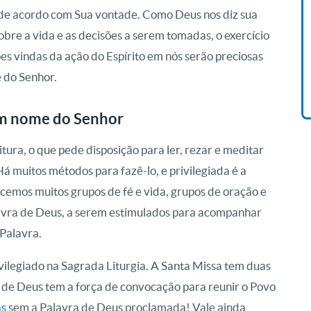
 de acordo com Sua vontade. Como Deus nos diz sua
Livro O Padre: A História De
bre a vida e as decisões a serem tomadas, o exercício
Vida De Jonas Abib
ões vindas da ação do Espírito em nós serão preciosas
R$ 42,41
 do Senhor.
em nome do Senhor
tura, o que pede disposição para ler, rezar e meditar
á muitos métodos para fazê-lo, e privilegiada é a
ecemos muitos grupos de fé e vida, grupos de oração e
lavra de Deus, a serem estimulados para acompanhar
 Palavra.
vilegiado na Sagrada Liturgia. A Santa Missa tem duas
a de Deus tem a força de convocação para reunir o Povo
as
sem a Palavra de Deus proclamada! Vale ainda