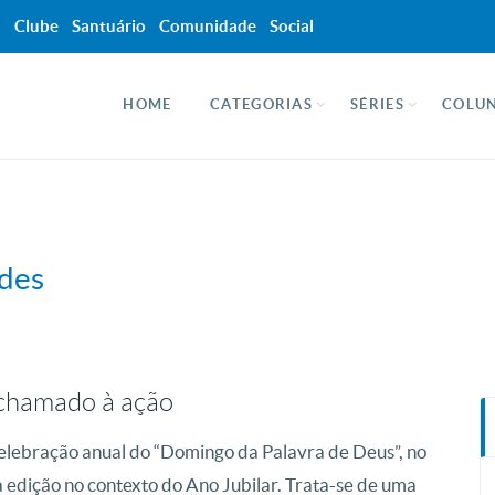
a
Clube
Santuário
Comunidade
Social
HOME
CATEGORIAS
SÉRIES
COLUN
edes
 chamado à ação
 celebração anual do “Domingo da Palavra de Deus”, no
edição no contexto do Ano Jubilar. Trata-se de uma