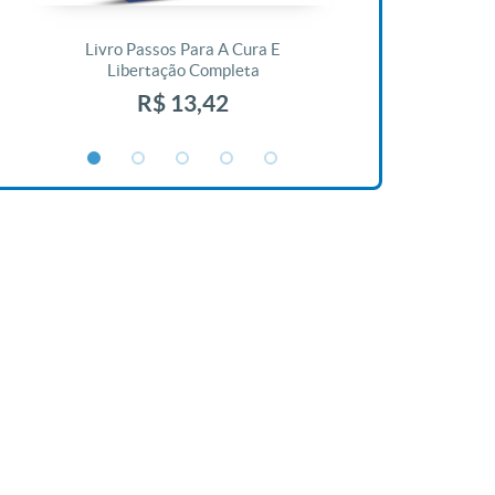
Livro Passos Para A Cura E
Livro A Bíblia N
Libertação Completa
R$ 1
R$ 13,42