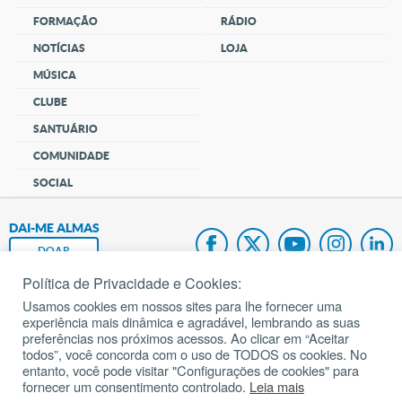
FORMAÇÃO
RÁDIO
NOTÍCIAS
LOJA
MÚSICA
CLUBE
SANTUÁRIO
COMUNIDADE
SOCIAL
DAI-ME ALMAS
DOAR
Política de Privacidade e Cookies:
Fundação João Paulo II
Usamos cookies em nossos sites para lhe fornecer uma
experiência mais dinâmica e agradável, lembrando as suas
Pedido de Oração
preferências nos próximos acessos. Ao clicar em “Aceitar
todos”, você concorda com o uso de TODOS os cookies. No
Mapa do site
entanto, você pode visitar "Configurações de cookies" para
fornecer um consentimento controlado.
Leia mais