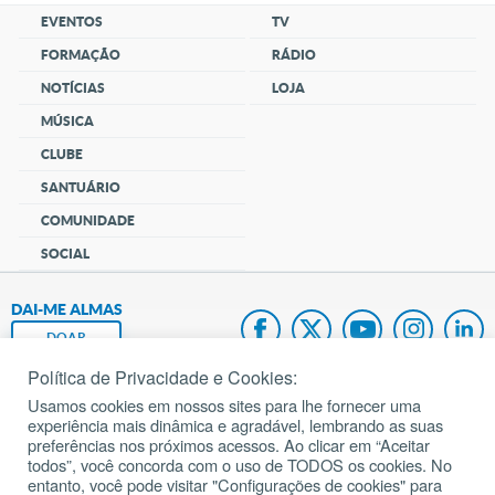
EVENTOS
TV
FORMAÇÃO
RÁDIO
NOTÍCIAS
LOJA
MÚSICA
CLUBE
SANTUÁRIO
COMUNIDADE
SOCIAL
DAI-ME ALMAS
DOAR
Política de Privacidade e Cookies:
Fundação João Paulo II
Usamos cookies em nossos sites para lhe fornecer uma
experiência mais dinâmica e agradável, lembrando as suas
Pedido de Oração
preferências nos próximos acessos. Ao clicar em “Aceitar
todos”, você concorda com o uso de TODOS os cookies. No
Mapa do site
entanto, você pode visitar "Configurações de cookies" para