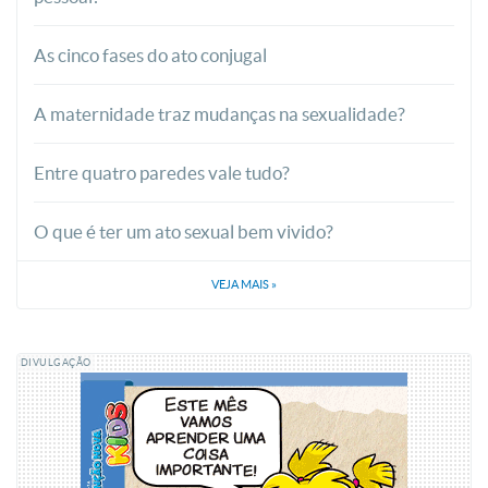
As cinco fases do ato conjugal
A maternidade traz mudanças na sexualidade?
Entre quatro paredes vale tudo?
O que é ter um ato sexual bem vivido?
VEJA MAIS
»
DIVULGAÇÃO