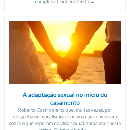
completa. Continue lendo →
A adaptação sexual no início do
casamento
Roberta Castro alerta que, muitas vezes, por
vergonha ou moralismo, os noivos não conversam
sobre o que esperam da vida sexual. Saiba mais neste
artigo! Continue lendo →