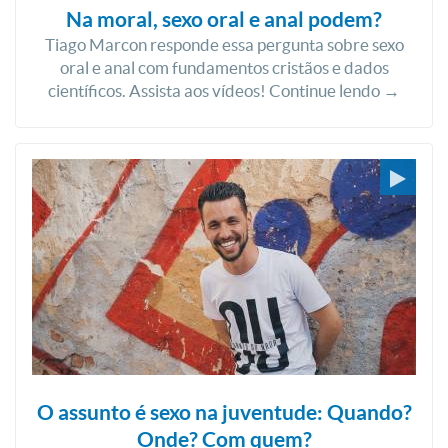
Na moral, sexo oral e anal podem?
Tiago Marcon responde essa pergunta sobre sexo
oral e anal com fundamentos cristãos e dados
científicos. Assista aos vídeos! Continue lendo →
O assunto é sexo na juventude: Quando?
Onde? Com quem?