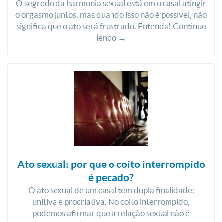
O segredo da harmonia sexual está em o casal atingir
o orgasmo juntos, mas quando isso não é possível, não
significa que o ato será frustrado. Entenda! Continue
lendo →
Ato sexual: por que o coito interrompido
é pecado?
O ato sexual de um casal tem dupla finalidade:
unitiva e procriativa. No coito interrompido,
podemos afirmar que a relação sexual não é