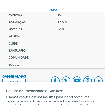
↑ TOPO
EVENTOS
TV
FORMAÇÃO
RÁDIO
NOTÍCIAS
LOJA
MÚSICA
CLUBE
SANTUÁRIO
COMUNIDADE
SOCIAL
DAI-ME ALMAS
DOAR
Política de Privacidade e Cookies:
Fundação João Paulo II
Usamos cookies em nossos sites para lhe fornecer uma
experiência mais dinâmica e agradável, lembrando as suas
Pedido de Oração