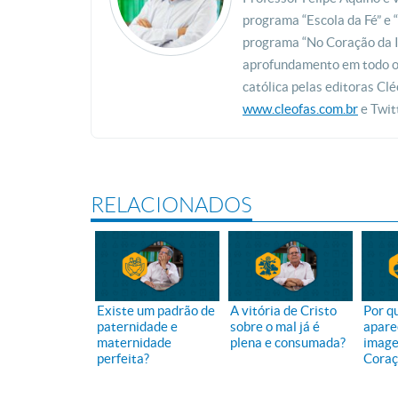
programa “Escola da Fé” e
programa “No Coração da I
aprofundamento em todo o B
católica pelas editoras Clé
www.cleofas.com.br
e Twit
RELACIONADOS
Existe um padrão de
A vitória de Cristo
Por q
paternidade e
sobre o mal já é
apare
maternidade
plena e consumada?
image
perfeita?
Coraç