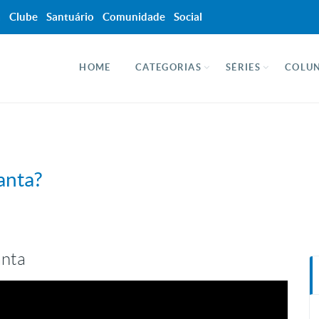
a
Clube
Santuário
Comunidade
Social
HOME
CATEGORIAS
SÉRIES
COLUN
anta?
anta