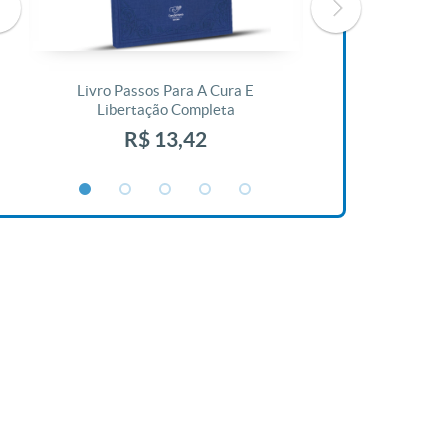
Livro Passos Para A Cura E
Livro A Bíblia N
Libertação Completa
R$ 1
R$ 13,42