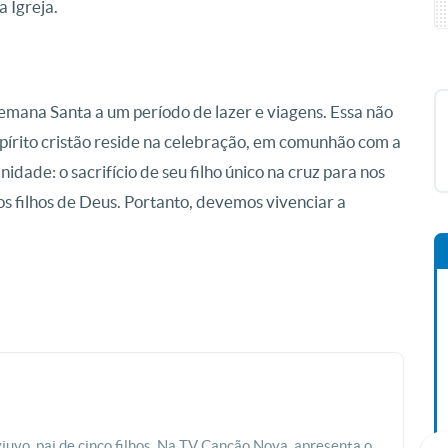
a Igreja.
mana Santa a um período de lazer e viagens. Essa não
espírito cristão reside na celebração, em comunhão com a
dade: o sacrifício de seu filho único na cruz para nos
os filhos de Deus. Portanto, devemos vivenciar a
viuvo, pai de cinco filhos. Na TV Canção Nova, apresenta o