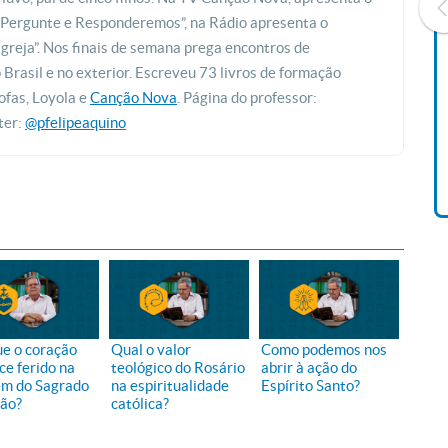
 “Pergunte e Responderemos”, na Rádio apresenta o
greja”. Nos finais de semana prega encontros de
rasil e no exterior. Escreveu 73 livros de formação
Livro O Padre: A História De
ofas, Loyola e
Canção Nova
. Página do professor:
Vida De Jonas Abib
ter:
@pfelipeaquino
R$ 42,41
ue o coração
Qual o valor
Como podemos nos
ce ferido na
teológico do Rosário
abrir à ação do
m do Sagrado
na espiritualidade
Espírito Santo?
ão?
católica?