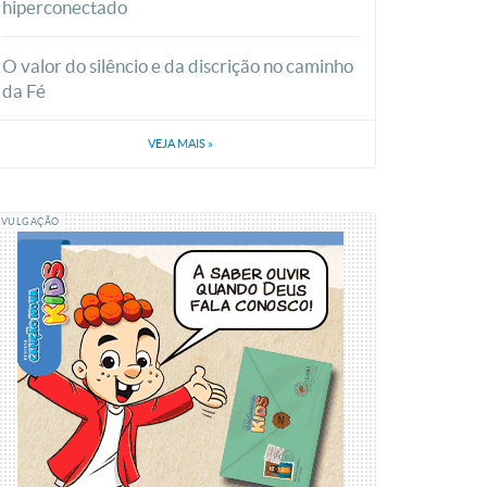
hiperconectado
O valor do silêncio e da discrição no caminho
da Fé
VEJA MAIS
»
IVULGAÇÃO