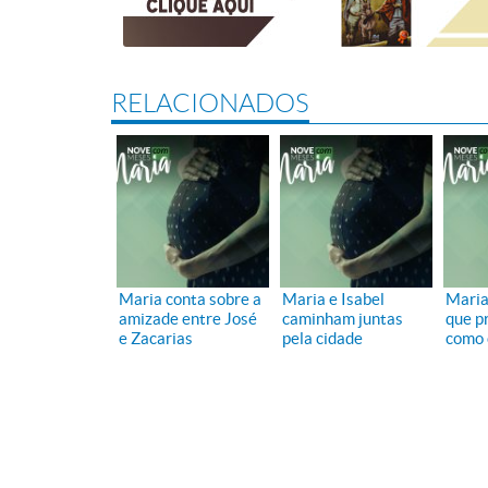
RELACIONADOS
Maria conta sobre a
Maria e Isabel
Maria
amizade entre José
caminham juntas
que p
e Zacarias
pela cidade
como 