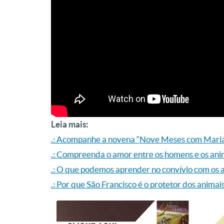
Leia mais:
.: Acompanhe a novena “Nove Meses com Mari
.: Compreenda o amor entre os homens e os ani
.: O que podemos aprender no convívio com os 
.: Por que São Francisco é o protetor dos animai