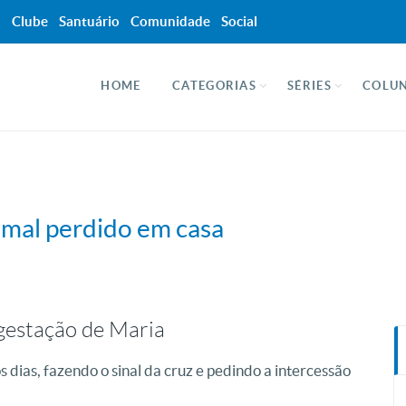
a
Clube
Santuário
Comunidade
Social
HOME
CATEGORIAS
SÉRIES
COLUN
imal perdido em casa
 gestação de Maria
 dias, fazendo o sinal da cruz e pedindo a intercessão