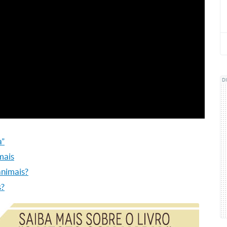
D
a”
mais
animais?
s?