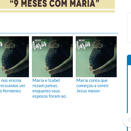
 nos ensina
Maria e Isabel
Maria conta que
recisamos ser
rezam juntas,
começou a sentir
o fermento
enquanto seus
Jesus mexer
esposos foram ao
templo