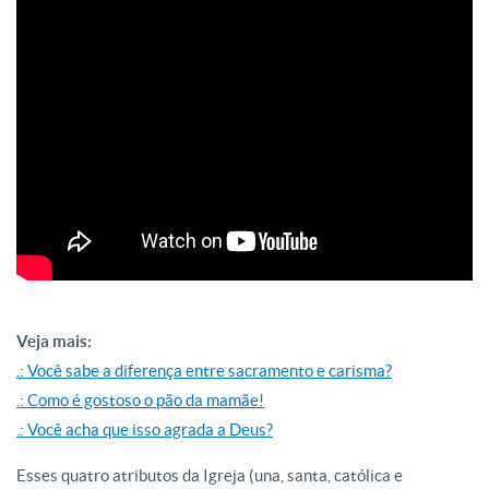
Veja mais:
.: Você sabe a diferença entre sacramento e carisma?
.: Como é gostoso o pão da mamãe!
.: Você acha que isso agrada a Deus?
Esses quatro atributos da Igreja (una, santa, católica e