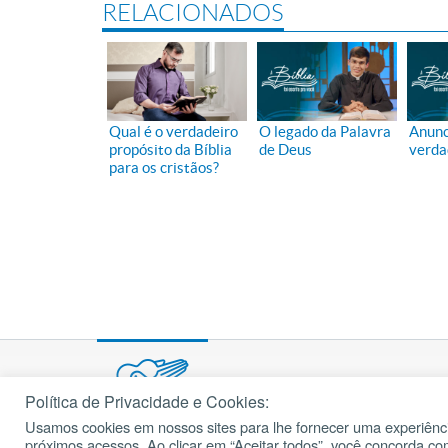
RELACIONADOS
Qual é o verdadeiro
O legado da Palavra
Anunc
propósito da Bíblia
de Deus
verda
para os cristãos?
Política de Privacidade e Cookies:
Usamos cookies em nossos sites para lhe fornecer uma experiênci
© 2002 – 2026
próximos acessos. Ao clicar em “Aceitar todos”, você concorda c
cancaonova.com