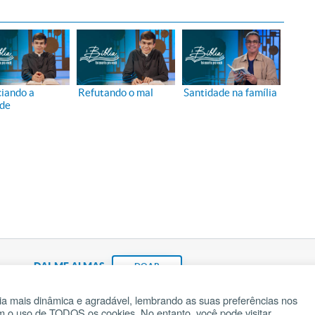
iando a
Refutando o mal
Santidade na família
de
DAI-ME ALMAS
DOAR
a mais dinâmica e agradável, lembrando as suas preferências nos
om o uso de TODOS os cookies. No entanto, você pode visitar
Fundação João Paulo II
Pedido de Oração
Ma