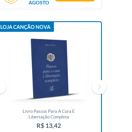
AGOSTO
LOJA CANÇÃO NOVA
Livro Passos Para A Cura E
Livro A Bíblia N
Libertação Completa
R$ 1
R$ 13,42