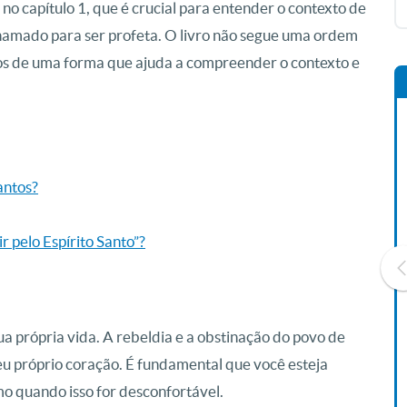
no capítulo 1, que é crucial para entender o contexto de
 chamado para ser profeta. O livro não segue uma ordem
cos de uma forma que ajuda a compreender o contexto e
antos?
r pelo Espírito Santo”?
a própria vida. A rebeldia e a obstinação do povo de
Livro O Padre: A História De
Vida De Jonas Abib
seu próprio coração. É fundamental que você esteja
R$ 42,41
o quando isso for desconfortável.