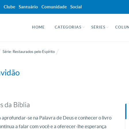
a
Clube
Santuário
Comunidade
Social
HOME
CATEGORIAS
SÉRIES
COLUN
Série: Restaurados pelo Espírito
avidão
s da Bíblia
 aprofundar-se na Palavra de Deus e conhecer o livro
ontinua a falar com você e a oferecer-lhe esperança