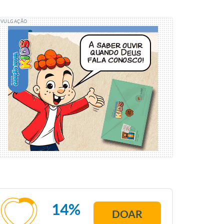
IVULGAÇÃO
14%
DOAR