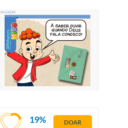
IVULGAÇÃO
19%
DOAR