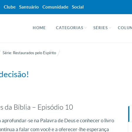
a
Clube
Santuário
Comunidade
Social
HOME
CATEGORIAS
SÉRIES
COLUN
Série: Restaurados pelo Espírito
 decisão!
s da Bíblia – Episódio 10
 aprofundar-se na Palavra de Deus e conhecer o livro
ontinua a falar com você e a oferecer-lhe esperança