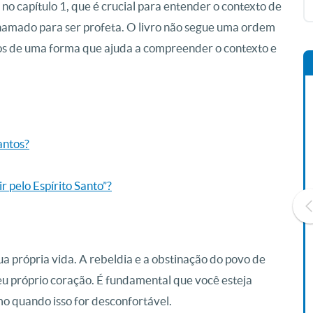
no capítulo 1, que é crucial para entender o contexto de
 chamado para ser profeta. O livro não segue uma ordem
cos de uma forma que ajuda a compreender o contexto e
antos?
r pelo Espírito Santo”?
a própria vida. A rebeldia e a obstinação do povo de
Livro O Padre: A História De
Vida De Jonas Abib
seu próprio coração. É fundamental que você esteja
R$ 42,41
o quando isso for desconfortável.