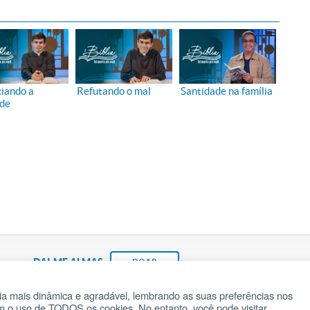
iando a
Refutando o mal
Santidade na família
de
DAI-ME ALMAS
DOAR
a mais dinâmica e agradável, lembrando as suas preferências nos
om o uso de TODOS os cookies. No entanto, você pode visitar
Fundação João Paulo II
Pedido de Oração
Ma