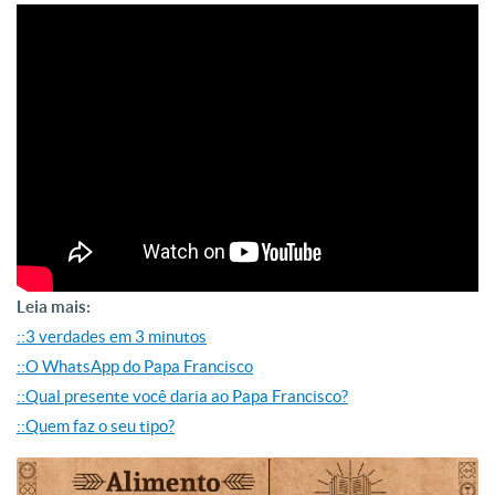
Leia mais:
::3 verdades em 3 minutos
::O WhatsApp do Papa Francisco
::Qual presente você daria ao Papa Francisco?
::Quem faz o seu tipo?