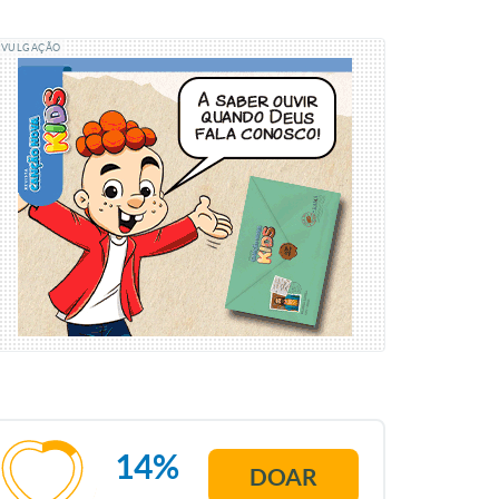
IVULGAÇÃO
14%
DOAR