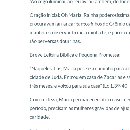
“Ao cego iluminai, ao réu livrai também, de todo
Oração inicial: Oh Maria, Rainha poderosíssima,
procuravam arrancar tantos filhos do Grêmio da
manter e conservar firme a minha fé, e puro o m
tão perversas doutrinas.
Breve Leitura Bíblica e Pequena Promessa:
“Naqueles dias, Maria pôs-se a caminho para a
cidade de Judá. Entrou em casa de Zacarias e s
três meses, e voltou para sua casa” (Lc 1,39-40, 
Com certeza, Maria permaneceu até o nasciment
período, precisam as mulheres grávidas de ajuda
caridade.