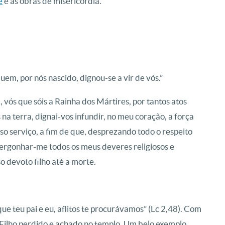
e
e as obras de misericórdia.
em, por nós nascido, dignou-se a vir de vós.”
 vós que sóis a Rainha dos Mártires, por tantos atos
na terra, dignai-vos infundir, no meu coração, a força
o serviço, a fim de que, desprezando todo o respeito
ergonhar-me todos os meus deveres religiosos e
 devoto filho até a morte.
ue teu pai e eu, aflitos te procurávamos” (Lc 2,48). Com
Filho perdido e achado no templo. Um belo exemplo