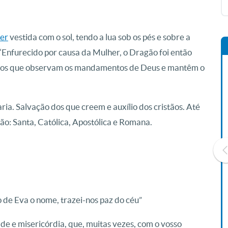
er
vestida com o sol, tendo a lua sob os pés e sobre a
 “Enfurecido por causa da Mulher, o Dragão foi então
s, os que observam os mandamentos de Deus e mantêm o
Maria. Salvação dos que creem e auxílio dos cristãos. Até
ão: Santa, Católica, Apostólica e Romana.
Livro O Padre: A História De
 de Eva o nome, trazei-nos paz do céu”
Vida De Jonas Abib
R$ 42,41
de e misericórdia, que, muitas vezes, com o vosso