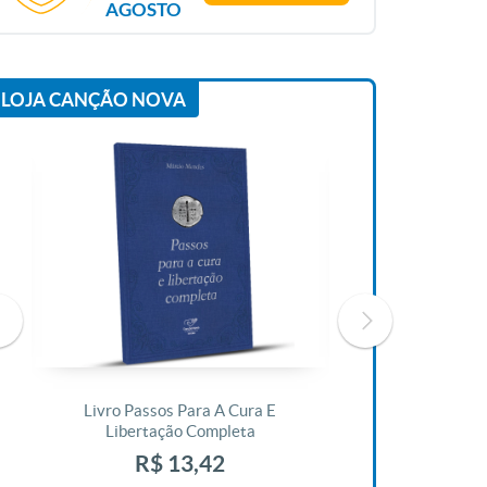
AGOSTO
LOJA CANÇÃO NOVA
Livro Passos Para A Cura E
Livro A Bíblia N
Libertação Completa
R$ 1
R$ 13,42