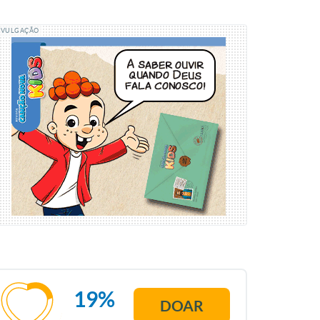
IVULGAÇÃO
19%
DOAR