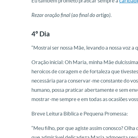
Eu também prometo praticar sempre a
caridad
Rezar oração final (ao final do artigo).
4º Dia
“Mostrai ser nossa Mãe, levando a nossa voz a qu
Oração inicial: Oh Maria, minha Mãe dulcíssima,
heroicos de coragem e de fortaleza que tivestes 
necessária para conservar-me constante do voss
humano, possa praticar abertamente e sem env
mostrar-me sempre e em todas as ocasiões vosso
Breve Leitura Bíblica e Pequena Promessa:
“Meu filho, por que agiste assim conosco? Olha q
que admirável delicadeza Maria admoesta seu 