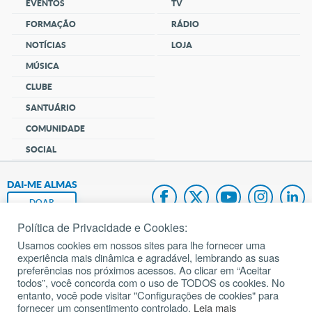
EVENTOS
TV
FORMAÇÃO
RÁDIO
NOTÍCIAS
LOJA
MÚSICA
CLUBE
SANTUÁRIO
COMUNIDADE
SOCIAL
DAI-ME ALMAS
DOAR
Política de Privacidade e Cookies:
Fundação João Paulo II
Usamos cookies em nossos sites para lhe fornecer uma
experiência mais dinâmica e agradável, lembrando as suas
Pedido de Oração
preferências nos próximos acessos. Ao clicar em “Aceitar
todos”, você concorda com o uso de TODOS os cookies. No
Mapa do site
entanto, você pode visitar "Configurações de cookies" para
fornecer um consentimento controlado.
Leia mais