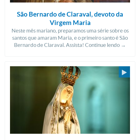
São Bernardo de Claraval, devoto da
Virgem Maria
Neste mês mariano, preparamos uma série sobre os
santos que amaram Maria, e o primeiro santo é São
Bernardo de Claraval. Assista! Continue lendo →