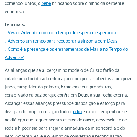
comendo juntos, o
bebê
brincando sobre o ninho da serpente
venenosa.
Leia mais:
.: Viva o Advento como um tempo de espera e esperança
.: Advento um tempo para recuperar a sintonia com Deus
.: Como é a presença e os ensinamentos de Maria no Tempo do
Advento?
As alianças que se alicerçam no modelo de Cristo farão da
cidade uma fortificada edificação, com portas abertas a um povo
justo, cumpridor da palavra, firme em seus propósitos,
conservado na paz porque confia em Deus, a sua rocha eterna.
Alcançar essas alianças pressupõe disposição e esforço para
dissipar do próprio coração todo o
ódio
e rancor, empenhar-se
no diálogo que requer atenta escuta do outro, desvestir-se de
toda a hipocrisia para trajar a armadura da misericórdia e do
bem. Advento, este é o tempo de conversão e reconciliação,