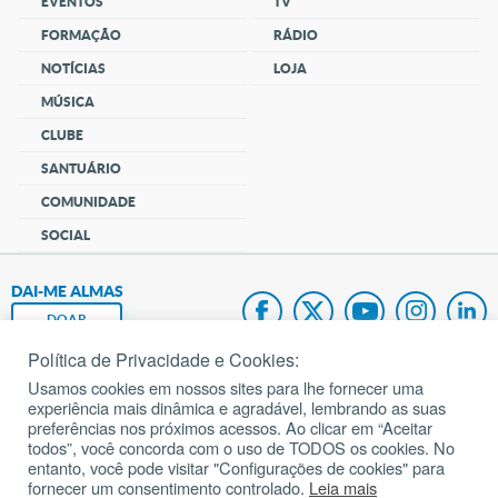
EVENTOS
TV
FORMAÇÃO
RÁDIO
NOTÍCIAS
LOJA
MÚSICA
CLUBE
SANTUÁRIO
COMUNIDADE
SOCIAL
DAI-ME ALMAS
DOAR
Política de Privacidade e Cookies:
Fundação João Paulo II
Usamos cookies em nossos sites para lhe fornecer uma
experiência mais dinâmica e agradável, lembrando as suas
Pedido de Oração
preferências nos próximos acessos. Ao clicar em “Aceitar
todos”, você concorda com o uso de TODOS os cookies. No
Mapa do site
entanto, você pode visitar "Configurações de cookies" para
fornecer um consentimento controlado.
Leia mais