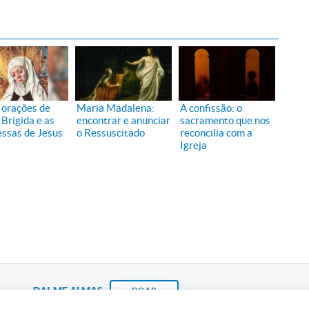
 orações de
Maria Madalena:
A confissão: o
 Brígida e as
encontrar e anunciar
sacramento que nos
ssas de Jesus
o Ressuscitado
reconcilia com a
Igreja
DAI-ME ALMAS
DOAR