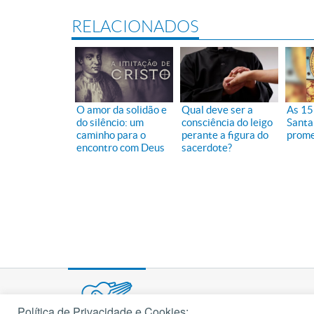
RELACIONADOS
O amor da solidão e
Qual deve ser a
As 15
do silêncio: um
consciência do leigo
Santa
caminho para o
perante a figura do
prome
encontro com Deus
sacerdote?
Política de Privacidade e Cookies: