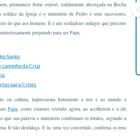
em, permanece firme estável, solidamente alicerçada na Rocha
 solidez da Igreja é o ministério de Pedro e seus sucessores,
eus do que aos homens. E é um verdadeiro milagre que percorre
m misteriosamente preparado para ser Papa.
Livro O Padre: A História De
Vida De Jonas Abib
R$ 42,41
ito Santo
 e caminho da Cruz
eja
rtas para Cristo
ção ou cultura, impressiona fortemente a nós e ao mundo a
e um
Papa
, como estamos vivendo agora, ao acolherem e a ele
o que sua palavra e ministério confirmam os irmãos, segundo a
tua fé não desfaleça. E tu, uma vez convertido, confirma os teus