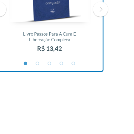
Livro Passos Para A Cura E
Livro A Bíblia N
Libertação Completa
R$ 1
R$ 13,42