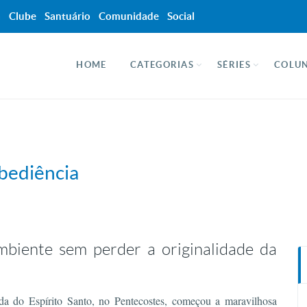
a
Clube
Santuário
Comunidade
Social
HOME
CATEGORIAS
SÉRIES
COLUN
bediência
mbiente sem perder a originalidade da
da do Espírito Santo, no Pentecostes, começou a maravilhosa