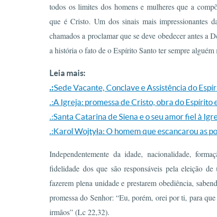
todos os limites dos homens e mulheres que a compõ
que é Cristo. Um dos sinais mais impressionantes da
chamados a proclamar que se deve obedecer antes a D
a história o fato de o Espírito Santo ter sempre algué
Leia mais:
.:
Sede Vacante, Conclave e Assistência do Espír
.:A Igreja: promessa de Cristo, obra do Espírito
.:Santa Catarina de Siena e o seu amor fiel à Igr
.:Karol Wojtyła: O homem que escancarou as po
Independentemente da idade, nacionalidade, forma
fidelidade dos que são responsáveis pela eleição d
fazerem plena unidade e prestarem obediência, sabend
promessa do Senhor: “Eu, porém, orei por ti, para que 
irmãos” (Lc 22,32).