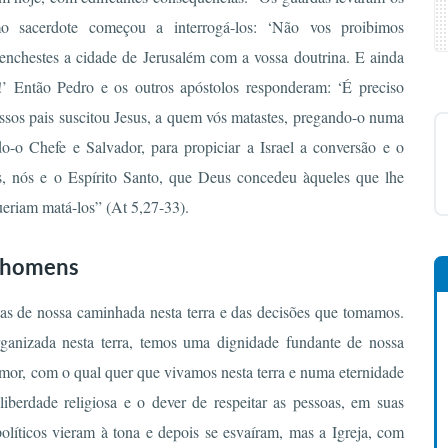
o sacerdote começou a interrogá-los: ‘Não vos proibimos
enchestes a cidade de Jerusalém com a vossa doutrina. E ainda
!’ Então Pedro e os outros apóstolos responderam: ‘É preciso
sos pais suscitou Jesus, a quem vós matastes, pregando-o numa
o-o Chefe e Salvador, para propiciar a Israel a conversão e o
, nós e o Espírito Santo, que Deus concedeu àqueles que lhe
eriam matá-los” (At 5,27-33).
s homens
as de nossa caminhada nesta terra e das decisões que tomamos.
anizada nesta terra, temos uma dignidade fundante de nossa
 amor, com o qual quer que vivamos nesta terra e numa eternidade
iberdade religiosa e o dever de respeitar as pessoas, em suas
 políticos vieram à tona e depois se esvaíram, mas a Igreja, com