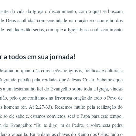
arte da vida da Igreja o discernimento, com o qual se buscam
es de Deus acolhidas com serenidade na oração e o conselho dos
 de realidades tão sérias, com que a Igreja busca o discernimento
 a todos em sua jornada!
safiador, quanto às convicções religiosas, políticas e culturais,
à grande paixão pela verdade, que é Jesus Cristo. Sabemos que
 a um testemunho fiel do Evangelho sobre toda a Igreja, vindas
nião, pelo que confiamos na fervorosa oração de todo o Povo de
s homens (cf. At 2,27-33). Rezemos muito pela realização do
só ele sabe e, estamos convictos, será o Papa para este tempo,
 do Evangelho: “Eu te digo: tu és Pedro, e sobre esta pedra
poderão vencê-la. Eu te darei as chaves do Reino dos Céus: tudo o