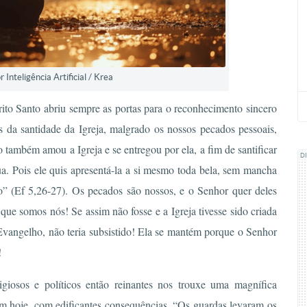
Inteligência Artificial / Krea
rito Santo abriu sempre as portas para o reconhecimento sincero
s da santidade da Igreja, malgrado os nossos pecados pessoais,
to também amou a Igreja e se entregou por ela, a fim de santificar
D
ua. Pois ele quis apresentá-la a si mesmo toda bela, sem mancha
o” (Ef 5,26-27). Os pecados são nossos, e o Senhor quer deles
, que somos nós! Se assim não fosse e a Igreja tivesse sido criada
Evangelho, não teria subsistido! Ela se mantém porque o Senhor
!
giosos e políticos então reinantes nos trouxe uma magnífica
ém hoje, com edificantes consequências. “Os guardas levaram os