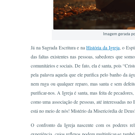
Imagem gerada por 
Já na Sagrada Escritura e na
História da Igreja
, o Espí
das faltas existentes nas pessoas, sabedores que somo
comunitários e sociais. De fato, ela é santa, pois “Cris
pela palavra aquela que ele purifica pelo banho da ág
nem ruga ou qualquer reparo, mas santa e sem defeit
purificar-nos. A Igreja é santa, mas feita de pecadores
como uma associação de pessoas, até interessadas no 
está no meio de nós! Mistério da Misericórdia de Deus
O confronto da Igreja nascente com os poderes reli
experiência, cujos reflexos podem multiplicar-se tamb