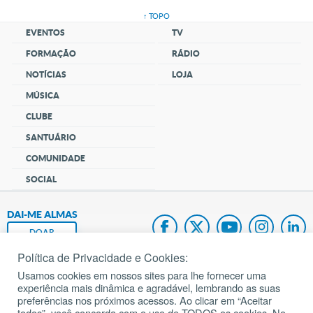
↑ TOPO
EVENTOS
TV
FORMAÇÃO
RÁDIO
NOTÍCIAS
LOJA
MÚSICA
CLUBE
SANTUÁRIO
COMUNIDADE
SOCIAL
DAI-ME ALMAS
DOAR
Política de Privacidade e Cookies:
Fundação João Paulo II
Usamos cookies em nossos sites para lhe fornecer uma
experiência mais dinâmica e agradável, lembrando as suas
Pedido de Oração
preferências nos próximos acessos. Ao clicar em “Aceitar
todos”, você concorda com o uso de TODOS os cookies. No