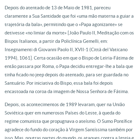
Depois do atentado de 13 de Maio de 1981, pareceu
claramente a Sua Santidade que foi «uma mão materna a guiar a
trajetória da bala», permitindo que o «Papa agonizante» se
detivesse «no limiar da morte» [João Paulo II, Meditação com os
Bispos Italianos, a partir da Policlínica Gemelli, em:
Insegnamenti di Giovanni Paolo II, XVII-1 (Città del Vaticano
1994), 1061]. Certa ocasião em que o Bispo de Leiria-Fátima de
então passara por Roma, o Papa decidiu entregar-lhe a bala que
tinha ficado no jeep depois do atentado, para ser guardada no
Santuário. Por iniciativa do Bispo, essa bala foi depois
encastoada na coroa da imagem de Nossa Senhora de Fátima.
Depois, os acontecimentos de 1989 levaram, quer na União
Soviética quer em numerosos Países do Leste, à queda do
regime comunista que propugnava o ateísmo. O Sumo Pontífice
agradece do fundo do coração à Virgem Santíssima também por
isso. Mas, noutras partes do mundo, os ataques contra a Igreja e