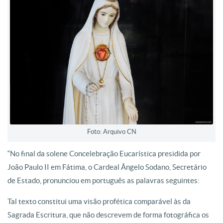
Foto: Arquivo CN
“No final da solene Concelebração Eucarística presidida por
João Paulo II em Fátima, o Cardeal Ângelo Sodano, Secretário
de Estado, pronunciou em português as palavras seguintes:
Tal texto constitui uma visão profética comparável às da
Sagrada Escritura, que não descrevem de forma fotográfica os