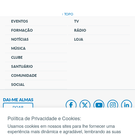
↑ TOPO
EVENTOS
TV
FORMAÇÃO
RÁDIO
NOTÍCIAS
LOJA
MÚSICA
CLUBE
SANTUÁRIO
COMUNIDADE
SOCIAL
DAI-ME ALMAS
DOAR
Política de Privacidade e Cookies:
Fundação João Paulo II
Usamos cookies em nossos sites para lhe fornecer uma
experiência mais dinâmica e agradável, lembrando as suas
Pedido de Oração