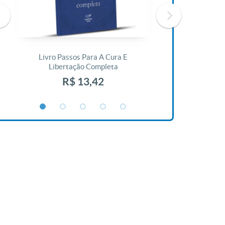
Livro Passos Para A Cura E
Livro A Bíblia N
Libertação Completa
R$ 1
R$ 13,42