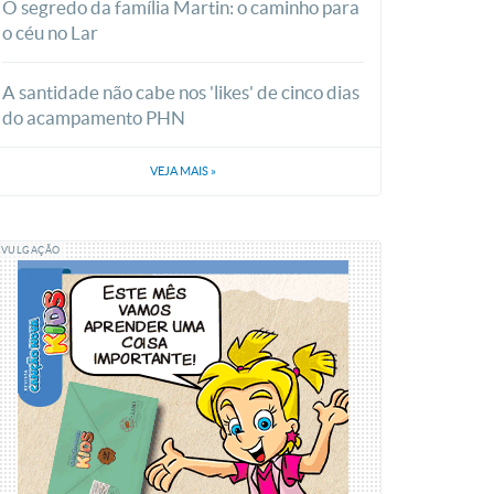
O segredo da família Martin: o caminho para
o céu no Lar
A santidade não cabe nos 'likes' de cinco dias
do acampamento PHN
VEJA MAIS
»
IVULGAÇÃO