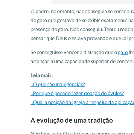
O padre, no entanto, não conseguia se concentr
do gato que gostava de se exibir exatamente na
presença do gato. Não conseguiu. Tentou redob
pensar que Deus o estava provando e que tal pr
Se conseguisse vencer a distração que o
gato
lh
alcançaria uma capacidade superior de concent
Leia mais:
.:O que são indulgências?
.:Por que é pecado fazer doação de óvulos?
.:Qual a posição da Igreja a respeito da aplicaçã
A evolução de uma tradição
Não teve jeito. O gato vencia sempre os esforç