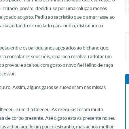
 irritado, porém, decidiu-se por uma solução menos
afeiçoado ao gato. Pediu ao sacristão que o amarrasse ao
icaria andando de um lado para outro, distraindo-o
oção entre os paroquianos apegados ao bichano que,
ara consolar os seus fiéis, o pároco resolveu adotar um
 aprovou e aceitou com gosto o novo fiel felino de raça
ecessor.
outro. Assim, alguns gatos se sucederam nas missas
heceu, e um dia faleceu. As exéquias foram muito
sa de corpo presente. Até o gato estava presente no seu
uias achou aquilo um pouco estranho, mas achou melhor