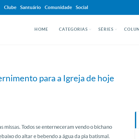
a
Clube
Santuário
Comunidade
Social
HOME
CATEGORIAS
SÉRIES
COLUN
ernimento para a Igreja de hoje
as missas. Todos se enterneceram vendo o bichano
ebaixo do altar e bebendo a água da pia batismal.