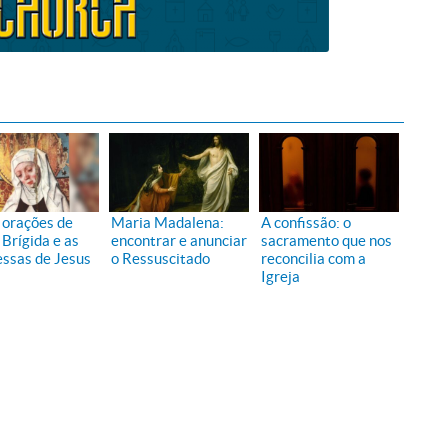
 orações de
Maria Madalena:
A confissão: o
 Brígida e as
encontrar e anunciar
sacramento que nos
ssas de Jesus
o Ressuscitado
reconcilia com a
Igreja