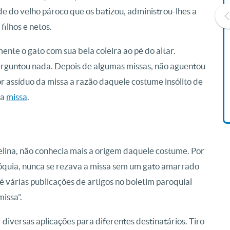
e do velho pároco que os batizou, administrou-lhes a
filhos e netos.
te o gato com sua bela coleira ao pé do altar.
Livro O Padre: A História De
guntou nada. Depois de algumas missas, não aguentou
Vida De Jonas Abib
 assíduo da missa a razão daquele costume insólito de
R$ 42,41
 a
missa
.
elina, não conhecia mais a origem daquele costume. Por
óquia, nunca se rezava a missa sem um gato amarrado
é várias publicações de artigos no boletim paroquial
issa”.
r diversas aplicações para diferentes destinatários. Tiro