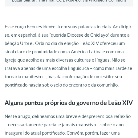
⁠Edgar Beltrán, The Pillar, CC BY-SA 4.0, via Wikimedia Commons
Esse traço ficou evidente já em suas palavras iniciais. Ao dirigir-
se, em espanhol, à sua “querida Diocese de Chiclayo”, durante a
bênção Urbi et Orbi no dia da eleição, Leão XIV ofereceu um
sinal claro de proximidade com a América Latina e com uma
Igreja que acolhe as mais diversas culturas e línguas. Não se
tratava apenas de uma escolha linguística – como mais tarde se
tornaria manifesto –, mas da confirmação de um estilo: seu
pontificado nascia sob o selo do encontro e da comunhão.
Alguns pontos próprios do governo de Leão XIV
Neste artigo, delineamos uma breve e despretensiosa reflexão
– necessariamente parcial e jamais exaustiva – sobre o ano
inaugural do atual pontificado. Convém, porém, fazer uma