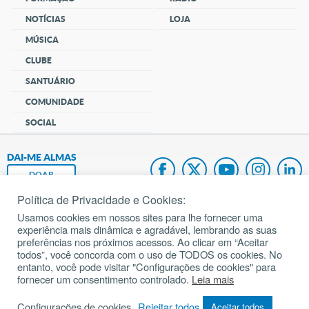
NOTÍCIAS
LOJA
MÚSICA
CLUBE
SANTUÁRIO
COMUNIDADE
SOCIAL
DAI-ME ALMAS
DOAR
Política de Privacidade e Cookies:
Fundação João Paulo II
Usamos cookies em nossos sites para lhe fornecer uma
experiência mais dinâmica e agradável, lembrando as suas
Pedido de Oração
preferências nos próximos acessos. Ao clicar em “Aceitar
todos”, você concorda com o uso de TODOS os cookies. No
Mapa do site
entanto, você pode visitar "Configurações de cookies" para
fornecer um consentimento controlado.
Leia mais
Internacional
Configurações de cookies
Rejeitar todos
Aceitar todos