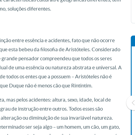
o, soluções diferentes.
inção entre essência e acidentes, fato que não ocorre
 que esta bebeu da filosofia de Aristóteles. Considerado
sse grande pensador compreendeu que todos os seres
dual de uma essência ou natureza abstrata e universal. A
de todos os entes que a possuem – Aristóteles não é
que Duque não é menos cão que Rintintim.
, mas pelos acidentes: altura, sexo, idade, local de
, grau de instrução entre outros. Todos esses são
alteração ou diminuição de sua invariável natureza.
eterminado ser seja algo – um homem, um cão, um gato,
Livro O Padre: A História De
Vida De Jonas Abib