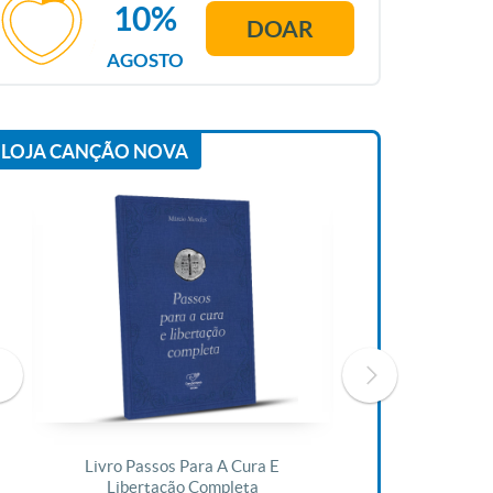
10%
DOAR
AGOSTO
LOJA CANÇÃO NOVA
Livro Passos Para A Cura E
Livro A Bíblia N
Libertação Completa