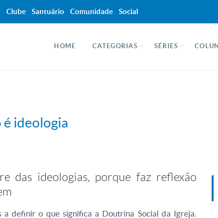
a
Clube
Santuário
Comunidade
Social
HOME
CATEGORIAS
SÉRIES
COLUN
 é ideologia
re das ideologias, porque faz reflexão
mem
a definir o que significa a Doutrina Social da Igreja.