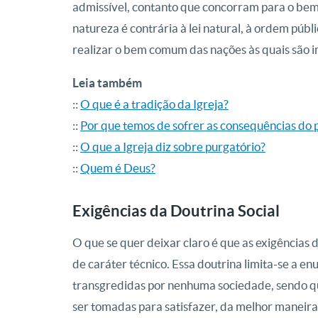
admissível, contanto que concorram para o bem
natureza é contrária à lei natural, à ordem púb
realizar o bem comum das nações às quais são i
Leia também
::
O que é a tradição da Igreja?
::
Por que temos de sofrer as consequências do
::
O que a Igreja diz sobre purgatório?
::
Quem é Deus?
Exigências da Doutrina Social
O que se quer deixar claro é que as exigências d
de caráter técnico. Essa doutrina limita-se a e
transgredidas por nenhuma sociedade, sendo qu
ser tomadas para satisfazer, da melhor maneira