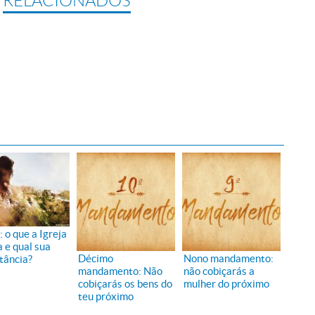
RELACIONADOS
 o que a Igreja
a e qual sua
Décimo
Nono mandamento:
tância?
mandamento: Não
não cobiçarás a
cobiçarás os bens do
mulher do próximo
teu próximo