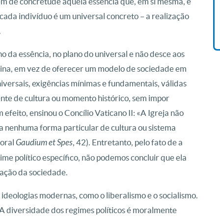
em de concretude aquela essência que, em si mesma, é
R$ 42,41
cada indivíduo é um universal concreto – a realização
.
no da essência, no plano do universal e não desce aos
rina, em vez de oferecer um modelo de sociedade em
iversais, exigências mínimas e fundamentais, válidas
nte de cultura ou momento histórico, sem impor
efeito, ensinou o Concílio Vaticano II: «A Igreja não
, a nenhuma forma particular de cultura ou sistema
toral
Gaudium et Spes
, 42). Entretanto, pelo fato de a
me político específico, não podemos concluir que ela
ação da sociedade.
 ideologias modernas, como o liberalismo e o socialismo.
«A diversidade dos regimes políticos é moralmente