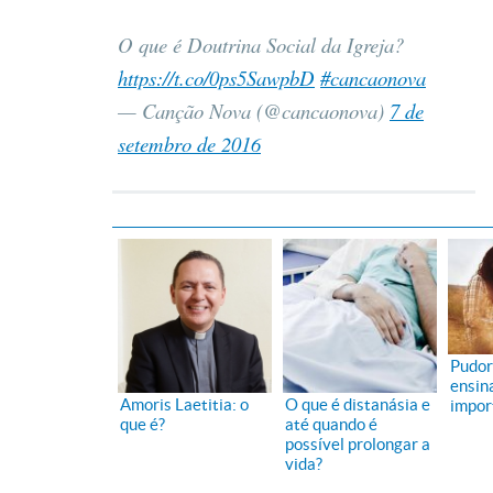
O que é Doutrina Social da Igreja?
https://t.co/0ps5SawpbD
#cancaonova
— Canção Nova (@cancaonova)
7 de
setembro de 2016
Pudor:
ensin
Amoris Laetitia: o
O que é distanásia e
impor
que é?
até quando é
possível prolongar a
vida?