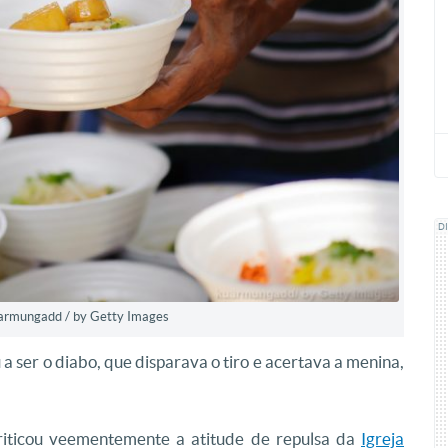
D
kuarmungadd / by Getty Images
u a ser o diabo, que disparava o tiro e acertava a menina,
iticou veementemente a atitude de repulsa da
Igreja