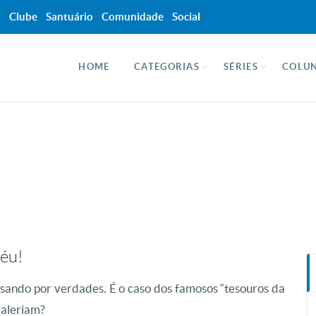
a
Clube
Santuário
Comunidade
Social
HOME
CATEGORIAS
SÉRIES
COLUN
Céu!
sando por verdades. É o caso dos famosos “tesouros da
valeriam?