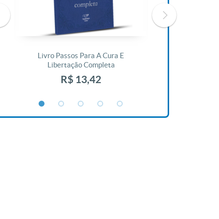
Livro Passos Para A Cura E
Livro A Bíblia N
Libertação Completa
R$ 1
R$ 13,42