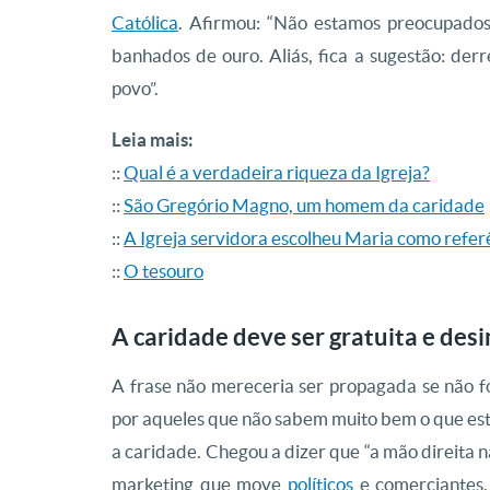
Católica
. Afirmou: “Não estamos preocupados
banhados de ouro. Aliás, fica a sugestão: de
povo”.
Leia mais:
::
Qual é a verdadeira riqueza da Igreja?
::
São Gregório Magno, um homem da caridade
::
A Igreja servidora escolheu Maria como refer
::
O tesouro
A caridade deve ser gratuita e des
A frase não mereceria ser propagada se não fo
por aqueles que não sabem muito bem o que estã
a caridade. Chegou a dizer que “a mão direita 
marketing que move
políticos
e comerciantes. 