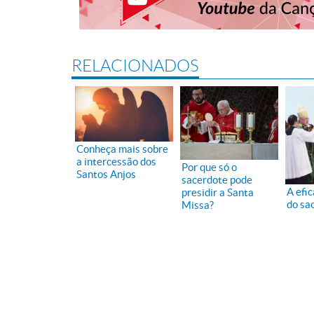
RELACIONADOS
Conheça mais sobre
a intercessão dos
Por que só o
Santos Anjos
sacerdote pode
A efi
presidir a Santa
do sa
Missa?