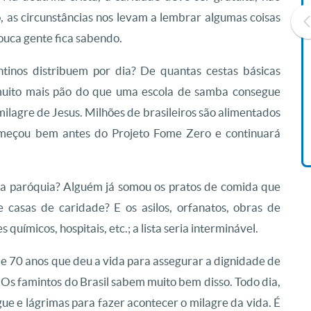
, as circunstâncias nos levam a lembrar algumas coisas
pouca gente fica sabendo.
ntinos distribuem por dia? De quantas cestas básicas
Livro O Padre: A História De
muito mais pão do que uma escola de samba consegue
Vida De Jonas Abib
R$ 42,41
ilagre de Jesus. Milhões de brasileiros são alimentados
eçou bem antes do Projeto Fome Zero e continuará
a paróquia? Alguém já somou os pratos de comida que
 casas de caridade? E os asilos, orfanatos, obras de
micos, hospitais, etc.; a lista seria interminável.
de 70 anos que deu a vida para assegurar a dignidade de
. Os famintos do Brasil sabem muito bem disso. Todo dia,
ue e lágrimas para fazer acontecer o milagre da vida. É