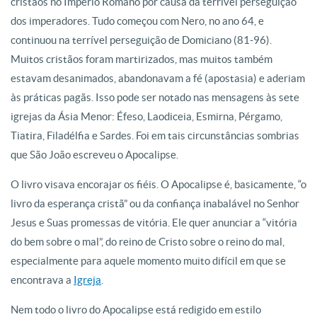
cristãos no Império Romano por causa da terrível perseguição
dos imperadores. Tudo começou com Nero, no ano 64, e
continuou na terrível perseguição de Domiciano (81-96).
Muitos cristãos foram martirizados, mas muitos também
estavam desanimados, abandonavam a fé (apostasia) e aderiam
às práticas pagãs. Isso pode ser notado nas mensagens às sete
igrejas da Ásia Menor: Éfeso, Laodiceia, Esmirna, Pérgamo,
Tiatira, Filadélfia e Sardes. Foi em tais circunstâncias sombrias
que São João escreveu o Apocalipse.
O livro visava encorajar os fiéis. O Apocalipse é, basicamente, “o
livro da esperança cristã” ou da confiança inabalável no Senhor
Jesus e Suas promessas de vitória. Ele quer anunciar a “vitória
do bem sobre o mal”, do reino de Cristo sobre o reino do mal,
especialmente para aquele momento muito difícil em que se
encontrava a
Igreja
.
Nem todo o livro do Apocalipse está redigido em estilo