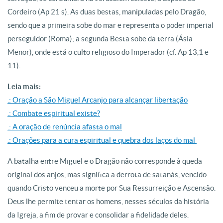
Cordeiro (Ap 21 s). As duas bestas, manipuladas pelo Dragão,
sendo que a primeira sobe do mar e representa o poder imperial
perseguidor (Roma); a segunda Besta sobe da terra (Ásia
Menor), onde está o culto religioso do Imperador (cf. Ap 13,1 e
11).
Leia mais:
.: Oração a São Miguel Arcanjo para alcançar libertação
.: Combate espiritual existe?
.: A oração de renúncia afasta o mal
.: Orações para a cura espiritual e quebra dos laços do mal
A batalha entre Miguel e o Dragão não corresponde à queda
original dos anjos, mas significa a derrota de satanás, vencido
quando Cristo venceu a morte por Sua Ressurreição e Ascensão.
Deus lhe permite tentar os homens, nesses séculos da história
da Igreja, a fim de provar e consolidar a fidelidade deles.