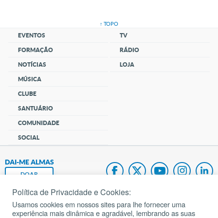
↑ TOPO
EVENTOS
TV
FORMAÇÃO
RÁDIO
NOTÍCIAS
LOJA
MÚSICA
CLUBE
SANTUÁRIO
COMUNIDADE
SOCIAL
DAI-ME ALMAS
DOAR
Política de Privacidade e Cookies:
Fundação João Paulo II
Usamos cookies em nossos sites para lhe fornecer uma
experiência mais dinâmica e agradável, lembrando as suas
Pedido de Oração