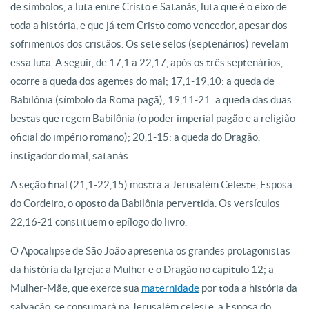
de símbolos, a luta entre Cristo e Satanás, luta que é o eixo de
toda a história, e que já tem Cristo como vencedor, apesar dos
sofrimentos dos cristãos. Os sete selos (septenários) revelam
essa luta. A seguir, de 17,1 a 22,17, após os três septenários,
ocorre a queda dos agentes do mal; 17,1-19,10: a queda de
Babilônia (símbolo da Roma pagã); 19,11-21: a queda das duas
bestas que regem Babilônia (o poder imperial pagão e a religião
oficial do império romano); 20,1-15: a queda do Dragão,
instigador do mal, satanás.
A seção final (21,1-22,15) mostra a Jerusalém Celeste, Esposa
do Cordeiro, o oposto da Babilônia pervertida. Os versículos
22,16-21 constituem o epílogo do livro.
O Apocalipse de São João apresenta os grandes protagonistas
da história da Igreja: a Mulher e o Dragão no capítulo 12; a
Mulher-Mãe, que exerce sua
maternidade
por toda a história da
salvação, se consumará na Jerusalém celeste, a Esposa do