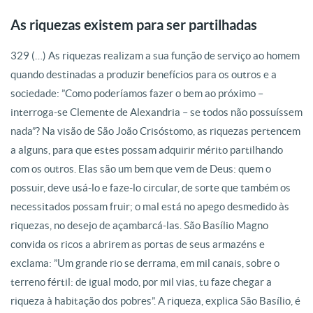
As riquezas existem para ser partilhadas
329 (…) As riquezas realizam a sua função de serviço ao homem
quando destinadas a produzir benefícios para os outros e a
sociedade: ”Como poderíamos fazer o bem ao próximo –
interroga-se Clemente de Alexandria – se todos não possuíssem
nada”? Na visão de São João Crisóstomo, as riquezas pertencem
a alguns, para que estes possam adquirir mérito partilhando
com os outros. Elas são um bem que vem de Deus: quem o
possuir, deve usá-lo e faze-lo circular, de sorte que também os
necessitados possam fruir; o mal está no apego desmedido às
riquezas, no desejo de açambarcá-las. São Basílio Magno
convida os ricos a abrirem as portas de seus armazéns e
exclama: ”Um grande rio se derrama, em mil canais, sobre o
terreno fértil: de igual modo, por mil vias, tu faze chegar a
riqueza à habitação dos pobres”. A riqueza, explica São Basílio, é