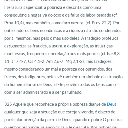
literatura sapiencial, a pobreza é descrita como uma
consequência negativa do ócio e da falta de laboriosidade (cf.
Prov 10,4), mas também, como fato natural (cf. Prov 22,2). Por
outro lado, os bens econômicos e a riqueza não são condenados
por si mesmos, mas pelo o mau uso deles. A tradição profética
estigmatiza as fraudes, a usura, a exploração, as injustiças
manifestas, frequentes em relação aos mais pobres (cf. Is 58,3-
11; Jr 7,4-7; Os 4,1-2; Am 2,6-7; Mq 2,1-2). Tais tradições,
mesmo considerando um mal a pobreza dos oprimidos, dos
fracos, dos indigentes, neles vê também um símbolo da situação
do homem diante de Deus; d’Ele provêm todos os bens como
dom a ser administrado e a ser partilhado.
325 Aquele que reconhece a própria pobreza diante de
Deus
,
qualquer que seja a situação que esteja vivendo, é objeto de
particular atenção da parte de Deus: quando o pobre O procura,
o Senhor responde; quando grita, Ele o escuta. Aos pobres se