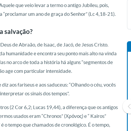
uele que veio levar a termo o antigo Jubileu, pois,
ara “proclamar um ano de graça do Senhor” (Lc 4,18-21).
a salvação?
Deus de Abraão, de Isaac, de Jacó, de Jesus Cristo.
 da humanidade e encontra seu ponto mais alto na vinda
as no arco de toda a história há alguns “segmentos de
ção age com particular intensidade.
 diz aos fariseus e aos saduceus: “Olhando o céu, vocês
nterpretar os sinais dos tempos”.
tros (2 Cor 6,2; Lucas 19,44), a diferença que os antigos
ermos usados eram “Chronos” (Χρόνος) e “ Kairos”
s” é o tempo que chamados de cronológico. É o tempo,
Livro O Padre: A História De