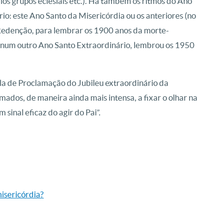
rios grupos eclesiais etc.). Há também os ritmos do Ano
rio: este Ano Santo da Misericórdia ou os anteriores (no
Redenção, para lembrar os 1900 anos da morte-
I, num outro Ano Santo Extraordinário, lembrou os 1950
la de Proclamação do Jubileu extraordinário da
dos, de maneira ainda mais intensa, a fixar o olhar na
sinal eficaz do agir do Pai”.
misericórdia?