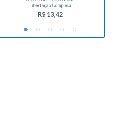
Libertação Completa
R$ 1
R$ 13,42