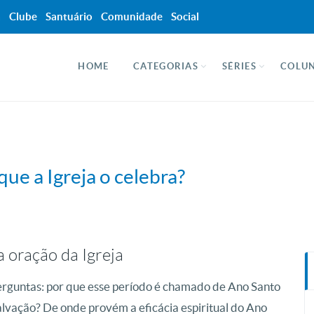
a
Clube
Santuário
Comunidade
Social
HOME
CATEGORIAS
SÉRIES
COLUN
que a Igreja o celebra?
 oração da Igreja
perguntas: por que esse período é chamado de Ano Santo
alvação? De onde provém a eficácia espiritual do Ano