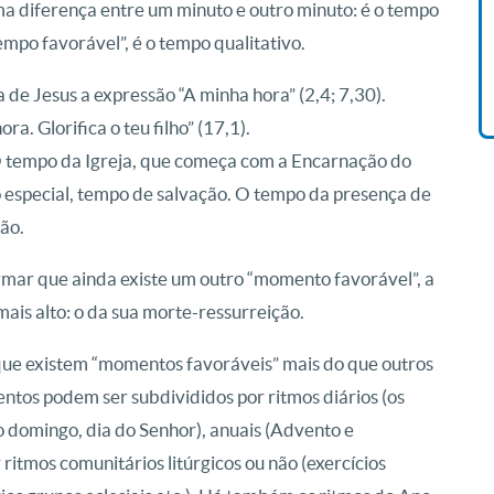
uma diferença entre um minuto e outro minuto: é o tempo
Vida De Jonas Abib
empo favorável”, é o tempo qualitativo.
R$ 42,41
 de Jesus a expressão “A minha hora” (2,4; 7,30).
ra. Glorifica o teu filho” (17,1).
 O tempo da Igreja, que começa com a Encarnação do
ulo especial, tempo de salvação. O tempo da presença de
ção.
rmar que ainda existe um outro “momento favorável”, a
ais alto: o da sua morte-ressurreição.
 que existem “momentos favoráveis” mais do que outros
tos podem ser subdivididos por ritmos diários (os
 domingo, dia do Senhor), anuais (Advento e
itmos comunitários litúrgicos ou não (exercícios