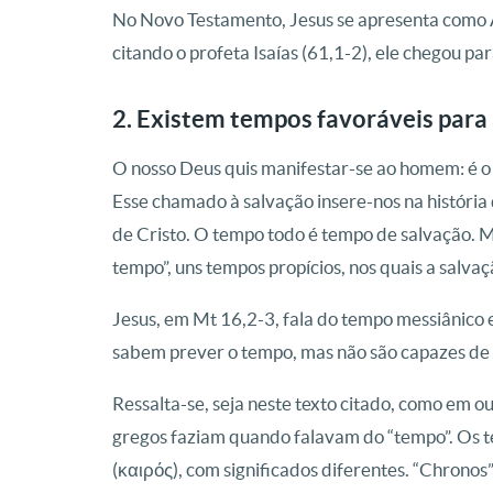
No Novo Testamento, Jesus se apresenta como Aq
citando o profeta Isaías (61,1-2), ele chegou p
2. Existem tempos favoráveis para 
O nosso Deus quis manifestar-se ao homem: é o 
Esse chamado à salvação insere-nos na história
de Cristo. O tempo todo é tempo de salvação. M
tempo”, uns tempos propícios, nos quais a salva
Jesus, em Mt 16,2-3, fala do tempo messiânico e
sabem prever o tempo, mas não são capazes de i
Ressalta-se, seja neste texto citado, como em ou
gregos faziam quando falavam do “tempo”. Os t
(καιρός), com significados diferentes. “Chrono