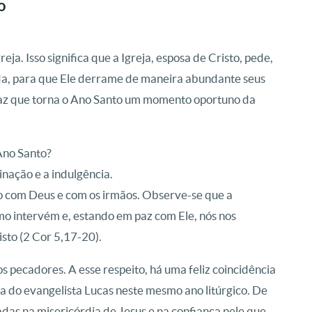
o
ja. Isso significa que a Igreja, esposa de Cristo, pede,
ida, para que Ele derrame de maneira abundante seus
icaz que torna o Ano Santo um momento oportuno da
Ano Santo?
inação e a indulgência.
o com Deus e com os irmãos. Observe-se que a
smo intervém e, estando em paz com Ele, nós nos
sto (2 Cor 5,17-20).
s pecadores. A esse respeito, há uma feliz coincidência
ura do evangelista Lucas neste mesmo ano litúrgico. De
adas na misericórdia de Jesus e na confiança nele que