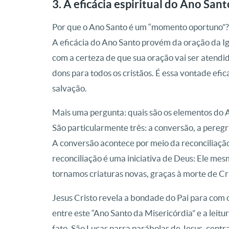
3. A eficácia espiritual do Ano Sant
Por que o Ano Santo é um “momento oportuno”?
A eficácia do Ano Santo provém da oração da Igre
com a certeza de que sua oração vai ser atend
dons para todos os cristãos. É essa vontade ef
salvação.
Mais uma pergunta: quais são os elementos do 
São particularmente três: a conversão, a peregr
A conversão acontece por meio da reconciliaçã
reconciliação é uma iniciativa de Deus: Ele me
tornamos criaturas novas, graças à morte de Cri
Jesus Cristo revela a bondade do Pai para com o
entre este “Ano Santo da Misericórdia” e a leit
fato, São Lucas narra parábolas de Jesus, centr