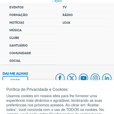
↑ TOPO
EVENTOS
TV
FORMAÇÃO
RÁDIO
NOTÍCIAS
LOJA
MÚSICA
CLUBE
SANTUÁRIO
COMUNIDADE
SOCIAL
DAI-ME ALMAS
DOAR
Política de Privacidade e Cookies:
Fundação João Paulo II
Usamos cookies em nossos sites para lhe fornecer uma
experiência mais dinâmica e agradável, lembrando as suas
Pedido de Oração
preferências nos próximos acessos. Ao clicar em “Aceitar
todos”, você concorda com o uso de TODOS os cookies. No
Mapa do site
entanto, você pode visitar "Configurações de cookies" para