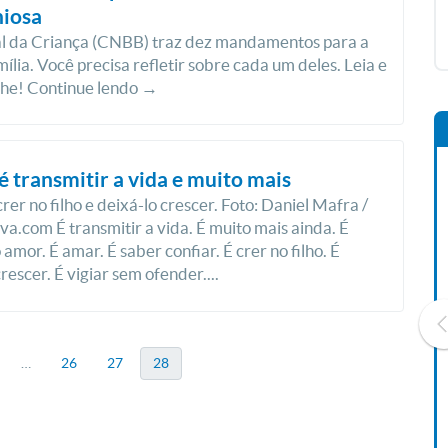
iosa
al da Criança (CNBB) traz dez mandamentos para a
mília. Você precisa refletir sobre cada um deles. Leia e
lhe! Continue lendo →
 é transmitir a vida e muito mais
crer no filho e deixá-lo crescer. Foto: Daniel Mafra /
a.com É transmitir a vida. É muito mais ainda. É
 amor. É amar. É saber confiar. É crer no filho. É
rescer. É vigiar sem ofender....
…
26
27
28
Livro O Padre: A História De
Vida De Jonas Abib