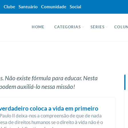
a
Clube
Santuário
Comunidade
Social
HOME
CATEGORIAS
SÉRIES
COLUN
os. Não existe fórmula para educar. Nesta
podem auxiliá-lo nessa missão!
erdadeiro coloca a vida em primeiro
Paulo II deixa-nos a compreensão de que de nada
fesa de direitos humanos se o direito à vida não é o