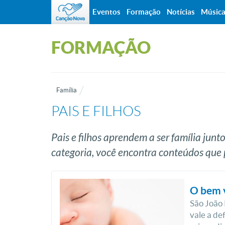
Eventos
Formação
Notícias
Músic
FORMAÇÃO
Família
PAIS E FILHOS
Pais e filhos aprendem a ser família junt
categoria, você encontra conteúdos que 
O bem v
São João 
vale a de