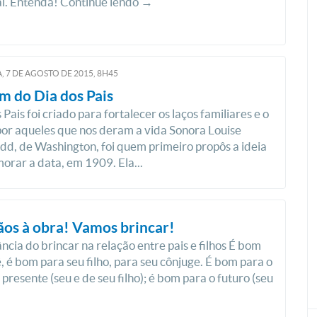
l. Entenda! Continue lendo →
, 7
DE
AGOSTO
DE
2015, 8H45
m do Dia dos Pais
Pais foi criado para fortalecer os laços familiares e o
por aqueles que nos deram a vida Sonora Louise
d, de Washington, foi quem primeiro propôs a ideia
rar a data, em 1909. Ela...
ãos à obra! Vamos brincar!
ncia do brincar na relação entre pais e filhos É bom
, é bom para seu filho, para seu cônjuge. É bom para o
resente (seu e de seu filho); é bom para o futuro (seu