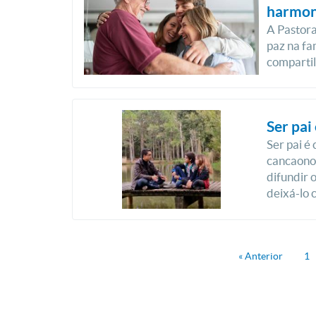
harmon
A Pastor
paz na fa
comparti
Ser pai
Ser pai é 
cancaonov
difundir o
deixá-lo c
« Anterior
1