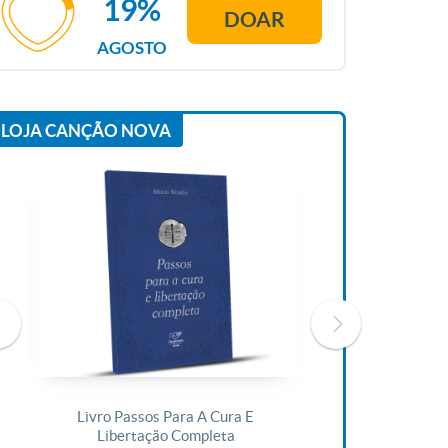
19%
DOAR
AGOSTO
LOJA CANÇÃO NOVA
Livro Passos Para A Cura E
Livro A Bíblia N
Libertação Completa
R$ 1