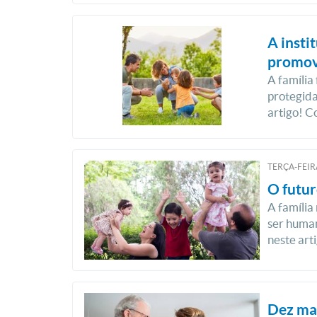
A insti
promov
A famíli
protegida
artigo! C
TERÇA-FEIRA
O futur
A família
ser human
neste art
Dez ma