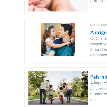
primordia
SEXTA-FEIRA
A orige
O Dia dos 
respeito 
Smart Dod
de comemo
Pais, m
A importâ
para você
momento p
e...