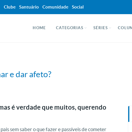
a
Clube
Santuário
Comunidade
Social
HOME
CATEGORIAS
SÉRIES
COLUN
ar e dar afeto?
 mas é verdade que muitos, querendo
ais sem saber o que fazer e passíveis de cometer