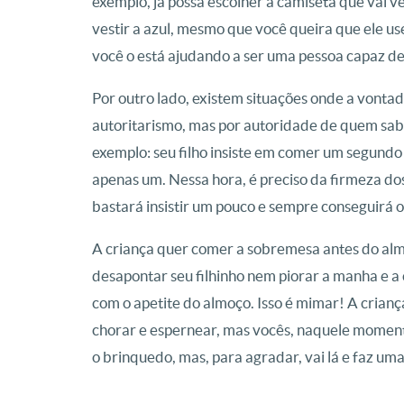
exemplo, já possa escolher a camiseta que vai ve
vestir a azul, mesmo que você queira que ele u
você o está ajudando a ser uma pessoa capaz de
Por outro lado, existem situações onde a vontad
autoritarismo, mas por autoridade de quem sabe
exemplo: seu filho insiste em comer um segund
apenas um. Nessa hora, é preciso da firmeza do
bastará insistir um pouco e sempre conseguirá o
A criança quer comer a sobremesa antes do almo
desapontar seu filhinho nem piorar a manha e a 
com o apetite do almoço. Isso é mimar! A crian
chorar e espernear, mas vocês, naquele momen
o brinquedo, mas, para agradar, vai lá e faz uma 