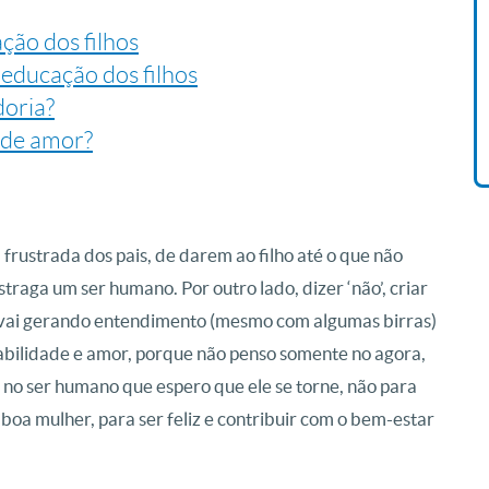
ção dos filhos
Livro O Padre: A História De
Vida De Jonas Abib
 educação dos filhos
R$ 42,41
oria?
a de amor?
 frustrada dos pais, de darem ao filho até o que não
traga um ser humano. Por outro lado, dizer ‘não’, criar
es vai gerando entendimento (mesmo com algumas birras)
sabilidade e amor, porque não penso somente no agora,
no ser humano que espero que ele se torne, não para
a mulher, para ser feliz e contribuir com o bem-estar