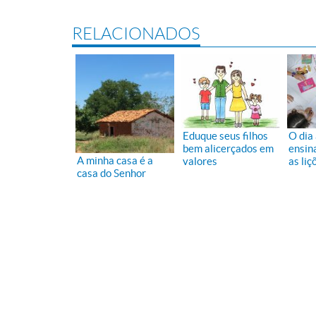
RELACIONADOS
Eduque seus filhos
O dia 
bem alicerçados em
ensin
A minha casa é a
valores
as liç
casa do Senhor