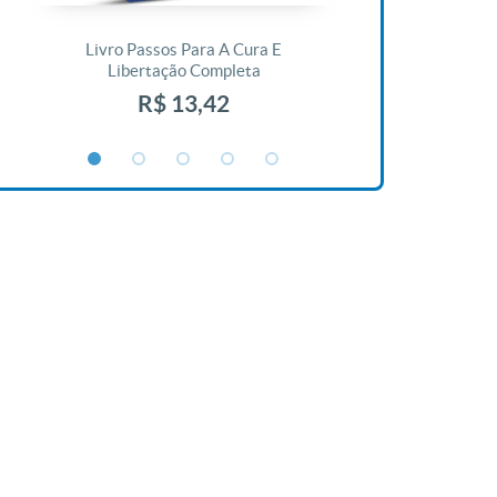
Livro Passos Para A Cura E
Livro A Bíblia N
Libertação Completa
R$ 1
R$ 13,42