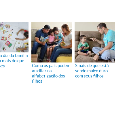
a dia da família
a mais do que
Como os pais podem
Sinais de que está
ões
auxiliar na
sendo muito duro
alfabetização dos
com seus filhos
filhos