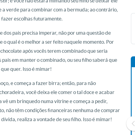
stir; e você não estará mimando seu filho se deixar ele
se a verde para combinar com a bermuda; ao contrário,
 fazer escolhas futuramente.
e dos pais precisa imperar, não por uma questão de
 o qual é o melhor a ser feito naquele momento. Por
o chocolate após vocês terem combinado que seria
s pais em manter o combinado, ou seu filho saberá que
 que quer. Isso é mimar!
ço, e começa a fazer birra; então, para não
choradeira, você deixa ele comer o tal doce e acabar
ça vê um brinquedo numa vitrine e começa a pedir,
to, não têm condições financeiras nenhuma de comprar
dívida, realiza a vontade de seu filho. Isso é mimar!