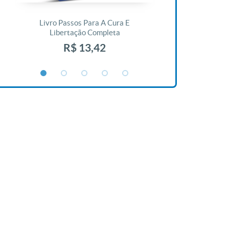
Livro Passos Para A Cura E
Livro A Bíblia N
Libertação Completa
R$ 1
R$ 13,42