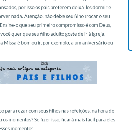
nsados, por isso os pais preferem deixá-los dormir e
Livro O Padre: A História De
rver nada. Atenção: não deixe seu filho trocar o seu
Vida De Jonas Abib
nsine-o que seu primeiro compromisso é com Deus,
R$ 42,41
ocê quer que seu filho adulto goste de ir à igreja,
a Missa é bom ou ir, por exemplo, a um aniversário ou
 para rezar com seus filhos nas refeições, na hora de
ros momentos? Se fizer isso, ficará mais fácil para eles
desses momentos.