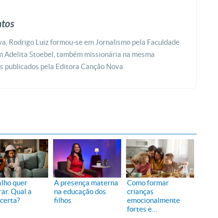
ntos
a, Rodrigo Luiz formou-se em Jornalismo pela Faculdade
m Adelita Stoebel, também missionária na mesma
os publicados pela Editora Canção Nova.
ilho quer
A presença materna
Como formar
ar. Qual a
na educação dos
crianças
 certa?
filhos
emocionalmente
fortes e
equilibradas?