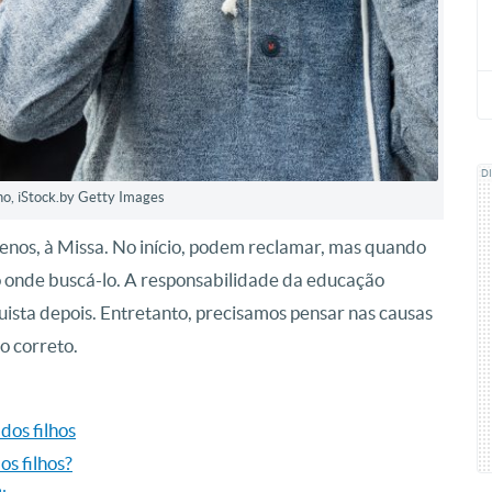
D
o, iStock.by Getty Images
nos, à Missa. No início, podem reclamar, mas quando
o onde buscá-lo. A responsabilidade da educação
quista depois. Entretanto, precisamos pensar nas causas
o correto.
dos filhos
s filhos?