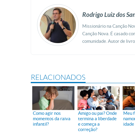
Rodrigo Luiz dos Sa
Missionário na Canção Nov
Canção Nova. É casado co
comunidade. Autor de livr
RELACIONADOS
Como agir nos
Amigo ou pai? Onde
Meu f
momentos da raiva
termina a liberdade
namor
infantil?
e começa a
idade
correção?