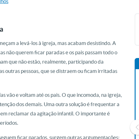
lhos
sa
eçam a levá-los à igreja, mas acabam desistindo. A
ças não querem ficar paradas e os pais passam todo o
ham que não estão, realmente, participando da
 outras pessoas, que se distraem ou ficam irritadas
s vão e voltam até os pais. O que incomoda, na igreja,
 atenção dos demais. Uma outra solução é frequentar a
dem reclamar da agitação infantil. O importante é
eríodos.
onseguem ficar parados, surgem outras argumentações: