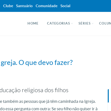
a
Clube
Santuário
Comunidade
Social
HOME
CATEGORIAS
SÉRIES
COLUN
Igreja. O que devo fazer?
ducação religiosa dos filhos
e também as pessoas que já têm caminhada na Igreja.
o essa pergunta com outra: Se seu filho não quiser ir à