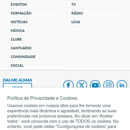
EVENTOS
TV
FORMAÇÃO
RÁDIO
NOTÍCIAS
LOJA
MÚSICA
CLUBE
SANTUÁRIO
COMUNIDADE
SOCIAL
DAI-ME ALMAS
DOAR
Política de Privacidade e Cookies:
Fundação João Paulo II
Usamos cookies em nossos sites para lhe fornecer uma
experiência mais dinâmica e agradável, lembrando as suas
Pedido de Oração
preferências nos próximos acessos. Ao clicar em “Aceitar
todos”, você concorda com o uso de TODOS os cookies. No
Mapa do site
entanto, você pode visitar "Configurações de cookies" para