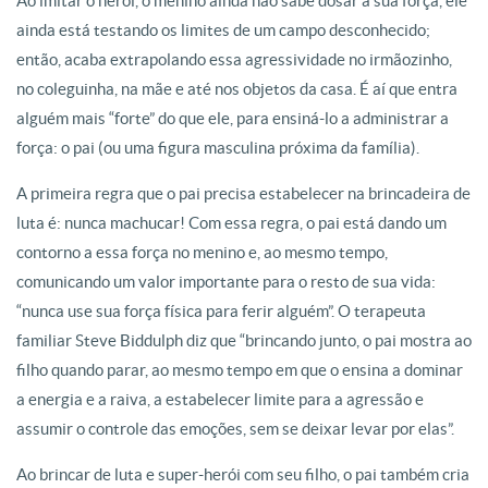
Ao imitar o herói, o menino ainda não sabe dosar a sua força, ele
ainda está testando os limites de um campo desconhecido;
então, acaba extrapolando essa agressividade no irmãozinho,
no coleguinha, na mãe e até nos objetos da casa. É aí que entra
alguém mais “forte” do que ele, para ensiná-lo a administrar a
força: o pai (ou uma figura masculina próxima da família).
A primeira regra que o pai precisa estabelecer na brincadeira de
luta é: nunca machucar! Com essa regra, o pai está dando um
contorno a essa força no menino e, ao mesmo tempo,
comunicando um valor importante para o resto de sua vida:
“nunca use sua força física para ferir alguém”. O terapeuta
familiar Steve Biddulph diz que “brincando junto, o pai mostra ao
filho quando parar, ao mesmo tempo em que o ensina a dominar
a energia e a raiva, a estabelecer limite para a agressão e
assumir o controle das emoções, sem se deixar levar por elas”.
Ao brincar de luta e super-herói com seu filho, o pai também cria