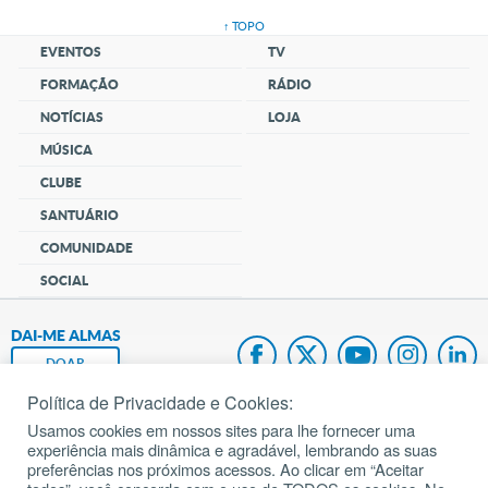
↑ TOPO
EVENTOS
TV
FORMAÇÃO
RÁDIO
NOTÍCIAS
LOJA
MÚSICA
CLUBE
SANTUÁRIO
COMUNIDADE
SOCIAL
DAI-ME ALMAS
DOAR
Política de Privacidade e Cookies:
Fundação João Paulo II
Usamos cookies em nossos sites para lhe fornecer uma
experiência mais dinâmica e agradável, lembrando as suas
Pedido de Oração
preferências nos próximos acessos. Ao clicar em “Aceitar