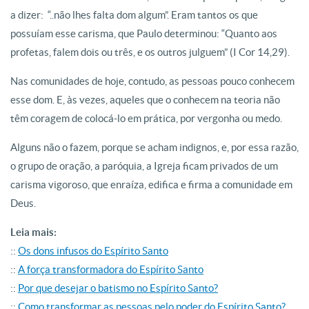
a dizer: “..não lhes falta dom algum”. Eram tantos os que
possuíam esse carisma, que Paulo determinou: “Quanto aos
profetas, falem dois ou três, e os outros julguem” (I Cor 14,29).
Nas comunidades de hoje, contudo, as pessoas pouco conhecem
esse dom. E, às vezes, aqueles que o conhecem na teoria não
têm coragem de colocá-lo em prática, por vergonha ou medo.
Alguns não o fazem, porque se acham indignos, e, por essa razão,
o grupo de oração, a paróquia, a Igreja ficam privados de um
carisma vigoroso, que enraíza, edifica e firma a comunidade em
Deus.
Leia mais:
::
Os dons infusos do Espírito Santo
::
A força transformadora do Espírito Santo
::
Por que desejar o batismo no Espírito Santo?
::
Como transformar as pessoas pelo poder do Espírito Santo?