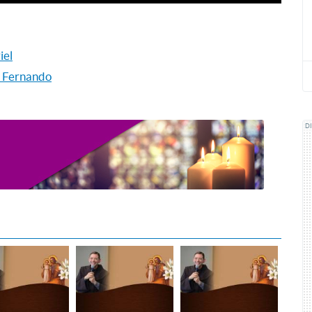
iel
on Fernando
D