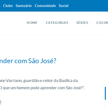
a
Clube
Santuário
Comunidade
Social
HOME
CATEGORIAS
SÉRIES
COLUN
der com São José?
o Varriano, guardião e reitor da Basílica da
“O que um homem pode aprender com São José?”.
é