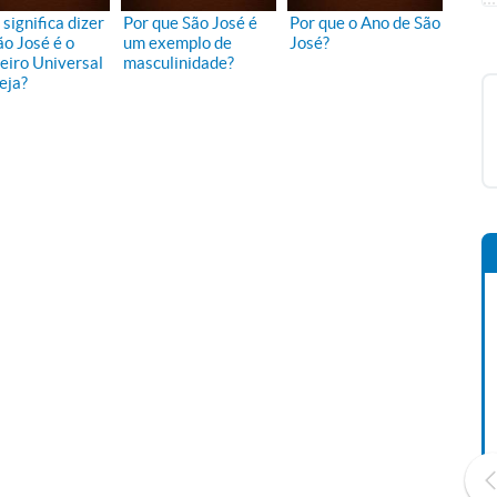
significa dizer
Por que São José é
Por que o Ano de São
ão José é o
um exemplo de
José?
eiro Universal
masculinidade?
eja?