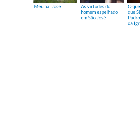
Meu pai José
As virtudes do
O que 
homem espelhado
que S
em São José
Padro
da Igr