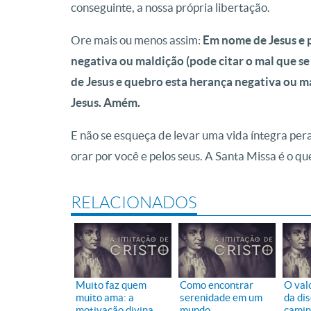
conseguinte, a nossa própria libertação.
Ore mais ou menos assim:
Em nome de Jesus e 
negativa ou maldição (pode citar o mal que s
de Jesus e quebro esta herança negativa ou m
Jesus. Amém.
E não se esqueça de levar uma vida íntegra pe
orar por você e pelos seus. A Santa Missa é o qu
RELACIONADOS
Muito faz quem
Como encontrar
O valo
muito ama: a
serenidade em um
da dis
motivação divina
mundo
camin