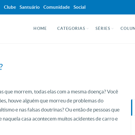
a
Clube
Santuário
Comunidade
Social
HOME
CATEGORIAS
SÉRIES
COLUN
?
oas que morrem, todas elas com a mesma doença? Você
ações, houve alguém que morreu de problemas do
ultismo e nas falsas doutrinas? Ou então de pessoas que
e naquela casa acontecem muitos acidentes de carro e