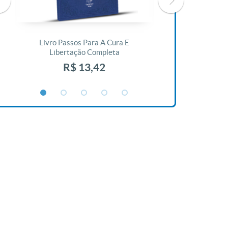
Livro Passos Para A Cura E
Livro A Bíblia N
Libertação Completa
R$ 1
R$ 13,42