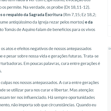
 os permite. Na verdade, os proíbe (Dt 18,11-12).
s o respaldo da Sagrada Escritura
(Rm 7,15; Ez 18,2;
tume antiqüíssimo da Igreja rezar pelos mortos)
e da
anto Tomás de Aquino falam de benefícios para os vivos
 os atos e efeitos negativos de nossos antepassados
D
 e pesar sobre nossa vida e gerações futuras. Trata-se
perturbadoras. Em poucas palavras, cura entre gerações é
s.
 culpas nos nossos antepassados. A cura entre gerações
e se utilizar para nos curar e libertar. Mas atenção:
ossam ter nos influenciado. Há sempre oportunidades
ento, não importa sob que circunstâncias. Quando eu