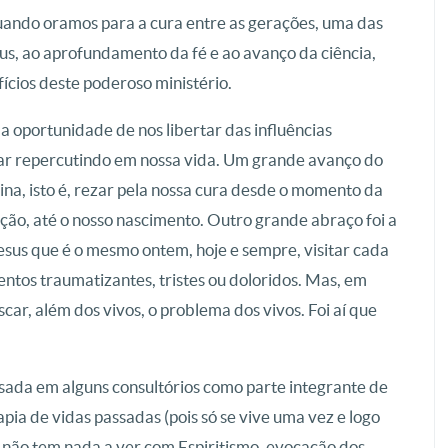
ando oramos para a cura entre as gerações, uma das
eus, ao aprofundamento da fé e ao avanço da ciência,
ícios deste poderoso ministério.
ma oportunidade de nos libertar das influências
ar repercutindo em nossa vida. Um grande avanço do
erina, isto é, rezar pela nossa cura desde o momento da
ão, até o nosso nascimento. Outro grande abraço foi a
esus que é o mesmo ontem, hoje e sempre, visitar cada
tos traumatizantes, tristes ou doloridos. Mas, em
ar, além dos vivos, o problema dos vivos. Foi aí que
usada em alguns consultórios como parte integrante de
ia de vidas passadas (pois só se vive uma vez e logo
 não tem nada a ver com Espiritismo, evocação dos