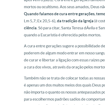
mortos ou ocultismo. Aos seus amados, Deus não
Quando falamos de cura entre gerações, temo
Lm 5,7; Ex 20,5-6),
da tradição da Igreja
(é cos
ciência
. Só para citar, Santa Teresa dÁvila e S
quando a Eucaristia é oferecida pelos mortos.
A cura entre gerações sugere a possibilidade de
poderem de algum modo entrar em nosso sangue
de curar e libertar a ligação com essas raízes 
a cura dos vivos, através da oração pelos morto
Também não se trata de colocar todas as nossas
é apenas um dos muitos meios dos quais Deus pod
não importa o quanto os nossos antepassados p
para escolhermos padrões sadios de comportam