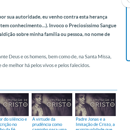
por sua autoridade, eu venho contra esta herança
Livro O Padre: A História De
e tem conhecimento…). Invoco o Preciosíssimo Sangue
Vida De Jonas Abib
aldição sobre minha família ou pessoa, no nome de
R$ 42,41
rante Deus e os homens, bem como de, na Santa Missa,
e de melhor há pelos vivos e pelos falecidos.
r do silêncio e
A virtude da
Padre Jonas e a
crição no
prudência como
Imitação de Cristo, a
ho da Fé
caminho para uma
espiritualidade que