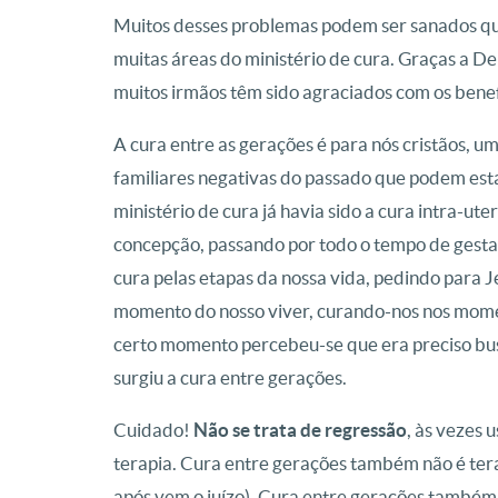
Muitos desses problemas podem ser sanados qu
muitas áreas do ministério de cura. Graças a D
muitos irmãos têm sido agraciados com os benef
A cura entre as gerações é para nós cristãos, u
familiares negativas do passado que podem est
ministério de cura já havia sido a cura intra-ut
concepção, passando por todo o tempo de gestaç
cura pelas etapas da nossa vida, pedindo para J
momento do nosso viver, curando-nos nos momen
certo momento percebeu-se que era preciso busc
surgiu a cura entre gerações.
Cuidado!
Não se trata de regressão
, às vezes 
terapia. Cura entre gerações também não é terap
após vem o juízo). Cura entre gerações também