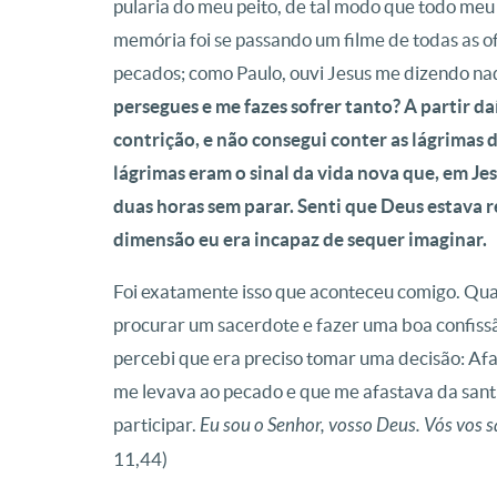
pularia do meu peito, de tal modo que todo meu
memória foi se passando um filme de todas as of
pecados; como Paulo, ouvi Jesus me dizendo n
persegues e me fazes sofrer tanto? A partir 
contrição, e não consegui conter as lágrimas 
lágrimas eram o sinal da vida nova que, em J
duas horas sem parar. Senti que Deus estava 
dimensão eu era incapaz de sequer imaginar.
Foi exatamente isso que aconteceu comigo. Quand
procurar um sacerdote e fazer uma boa confissã
percebi que era preciso tomar uma decisão: Afa
me levava ao pecado e que me afastava da sant
participar.
Eu sou o Senhor, vosso Deus. Vós vos sa
11,44)