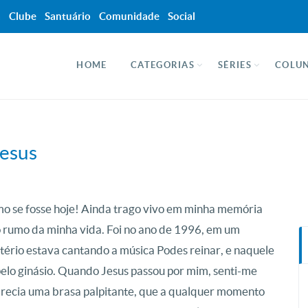
a
Clube
Santuário
Comunidade
Social
HOME
CATEGORIAS
SÉRIES
COLUN
Jesus
o se fosse hoje! Ainda trago vivo em minha memória
rumo da minha vida. Foi no ano de 1996, em um
ério estava cantando a música Podes reinar, e naquele
lo ginásio. Quando Jesus passou por mim, senti-me
recia uma brasa palpitante, que a qualquer momento