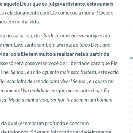
ue aquele Deus que eu julgava distante, estava mais
eu relacionamento com Ele começou a mudar! Desde
indo em minha vida.
a nossa Igreja, diz:
Tarde te amei beleza antiga e tão
e mim.
Este santo também afirma:
Eu temo Deus que
ida, pois Ele tem muito a realizar nela a partir da
D
 Isso só será possível se você der liberdade para que Ele
-Lhe:
Senhor, eu não agüento mais esta tristeza, este vazio
, esta falta de sentido para viver! Senhor, eu quero ter
 momento! Na realidade em que me encontro hoje. Eu
graça! Muda a minha vida, Senhor, faz de mim um homem
és da qual teremos um profundo e concreto
 de todos nós! Só quem foi tocado verdadeiramente