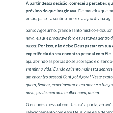
A partir dessa decisão, comecei a perceber, q
próximo do que imaginava
. De maneira que m
então, passei a sentir o amor e a ação divina ag
Santo Agostinho, grande santo místico e doutor d
nova, eis que procurava fora e tu estavas dentro d
passa!
Por isso, não deixe Deus passar em sua v
experiência do seu encontro pessoal com Ele
.
aja, abrindo as portas do seu coração e dizendo
em minha vida! Eu não agüento mais esta depressão
um encontro pessoal Contigo! Agora! Neste exato
quero, Senhor, experimentar o teu amor e a tua 
novo, faz de mim uma mulher nova, amém.
O encontro pessoal com Jesus é a porta, atrav
relacionamento com esse Deus, que está dentro