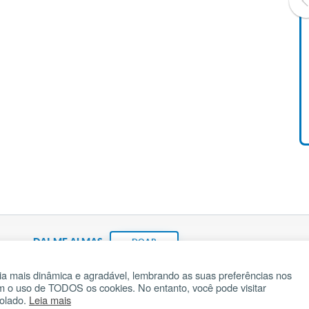
Livro O Padre: A História De
Vida De Jonas Abib
R$ 42,41
DAI-ME ALMAS
DOAR
a mais dinâmica e agradável, lembrando as suas preferências nos
om o uso de TODOS os cookies. No entanto, você pode visitar
Fundação João Paulo II
Pedido de Oração
Ma
rolado.
Leia mais