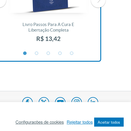
Livro Passos Para A Cura E
Livro A Bíblia N
Libertação Completa
R$ 1
R$ 13,42
Configurações de cookies
Rejeitar todos
Aceitar todos
pa do site
Internacional