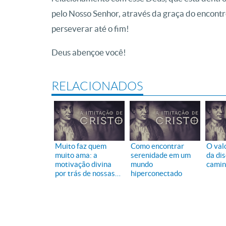
pelo Nosso Senhor, através da graça do encontro
perseverar até o fim!
Deus abençoe você!
RELACIONADOS
Muito faz quem
Como encontrar
O valo
muito ama: a
serenidade em um
da dis
motivação divina
mundo
camin
por trás de nossas
hiperconectado
ações