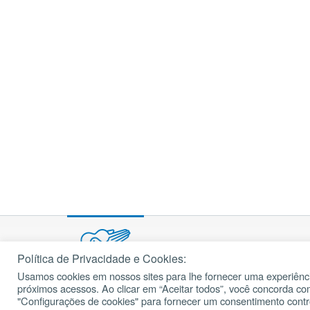
Política de Privacidade e Cookies:
Usamos cookies em nossos sites para lhe fornecer uma experiênci
próximos acessos. Ao clicar em “Aceitar todos”, você concorda c
© 2002 – 2026
cancaonova.com
Todos os direitos reservados.
"Configurações de cookies" para fornecer um consentimento cont